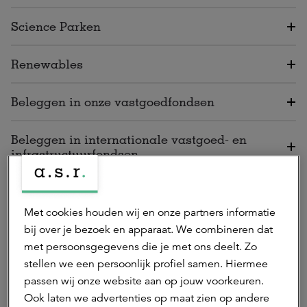
Science Parken
Renewables
Beleggen in onze vastgoedfondsen
Beleggen in internationale vastgoed- en
infrastructuurfondsen
Mediarelaties
Met cookies houden wij en onze partners informatie
Algemene vragen
bij over je bezoek en apparaat. We combineren dat
met persoonsgegevens die je met ons deelt. Zo
stellen we een persoonlijk profiel samen. Hiermee
passen wij onze website aan op jouw voorkeuren.
Hebt u een vraag voor een van
Ook laten we advertenties op maat zien op andere