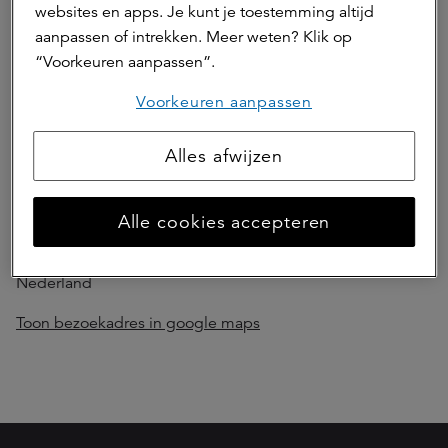
onze medewerkers?
websites en apps. Je kunt je toestemming altijd
aanpassen of intrekken. Meer weten? Klik op
Kijk dan op onze
teampagina
.
“Voorkeuren aanpassen”.
Hebt u een klacht?
Voorkeuren aanpassen
Via
dit formulier
kunt u een klacht doorgeven.
Alles afwijzen
Ons adres
Alle cookies accepteren
Archimedeslaan 10
3584 BA Utrecht
Nederland
Toon bezoekadres in google maps