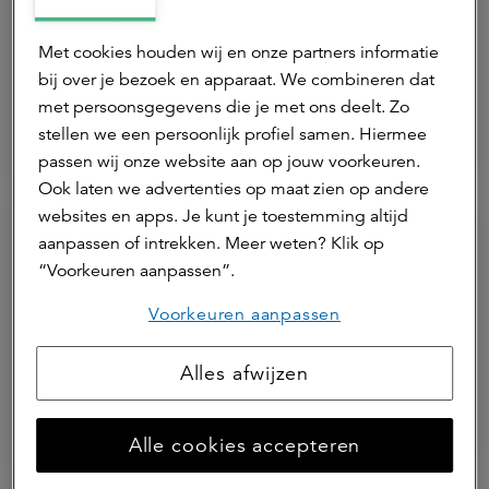
Wij passen ons aan aan klimaatverandering en
gerelateerde risico's
Met cookies houden wij en onze partners informatie
bij over je bezoek en apparaat. We combineren dat
Lees meer
met persoonsgegevens die je met ons deelt. Zo
stellen we een persoonlijk profiel samen. Hiermee
passen wij onze website aan op jouw voorkeuren.
Ook laten we advertenties op maat zien op andere
websites en apps. Je kunt je toestemming altijd
aanpassen of intrekken. Meer weten? Klik op
Regenerate
“Voorkeuren aanpassen”.
Voorkeuren aanpassen
Wij herstellen biodiversiteit en ecosystemen
Alles afwijzen
Lees meer
Alle cookies accepteren