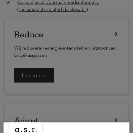
Ga naar onze duurzaamheidsinformatie
(sustainability-related disclosures)
Reduce
Wij reduceren energie-intensiteit en uitstoot van
broeikasgassen
Lees meer
Adapt