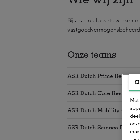
Bij a.s.r. real assets werke
vastgoedvermogensbeheerder
Onze teams
ASR Dutch Prime Retail F
ASR Dutch Core Residenti
Met 
appa
ASR Dutch Mobility Office
deel
onze
ASR Dutch Science Park F
maat
aanp