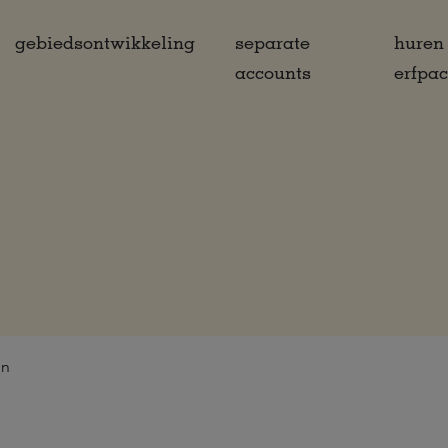
gebiedsontwikkeling
separate
huren
accounts
erfpa
jn