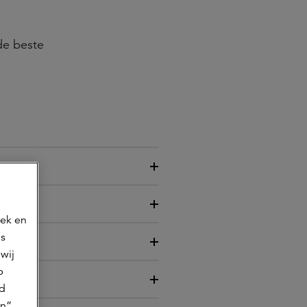
de beste
oek en
ns
wij
p
jd
n”.