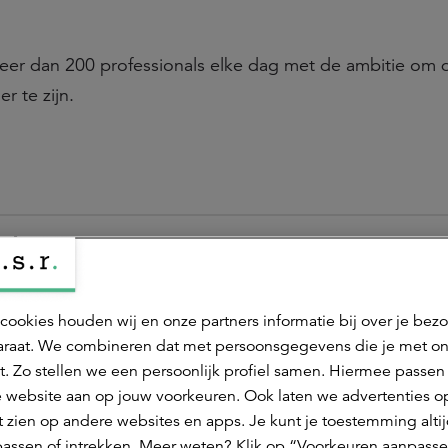
n meer dan 200 professionals elke dag met de ambitie om 
 te zijn.
und
al Fund
cookies houden wij en onze partners informatie bij over je bez
raat. We combineren dat met persoonsgegevens die je met o
 Fund
t. Zo stellen we een persoonlijk profiel samen. Hiermee passen 
 website aan op jouw voorkeuren. Ook laten we advertenties o
und
 zien op andere websites en apps. Je kunt je toestemming alti
assen of intrekken. Meer weten? Klik op “Voorkeuren aanpasse