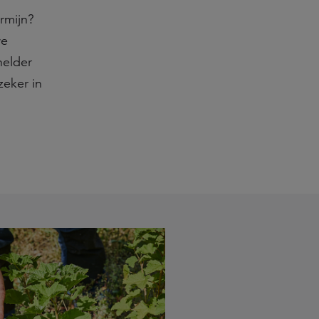
rmijn?
we
helder
zeker in