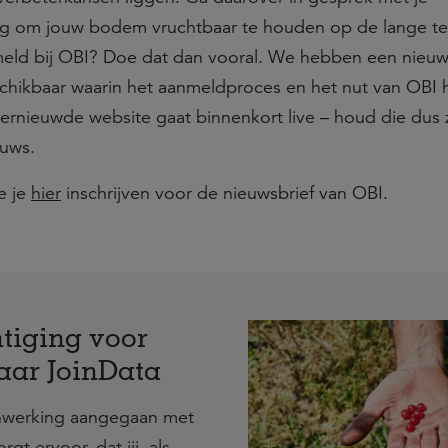
ig om jouw bodem vruchtbaar te houden op de lange te
meld bij OBI? Doe dat dan vooral. We hebben een nieu
chikbaar waarin het aanmeldproces en het nut van OBI 
ernieuwde website gaat binnenkort live – houd die dus 
euws.
e je
hier
inschrijven voor de nieuwsbrief van OBI.
tiging voor
aar JoinData
nwerking aangegaan met
gt ervoor, dat jij, als