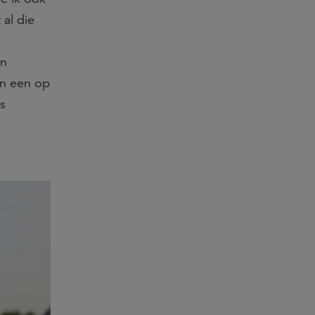
 al die
en
en een op
s