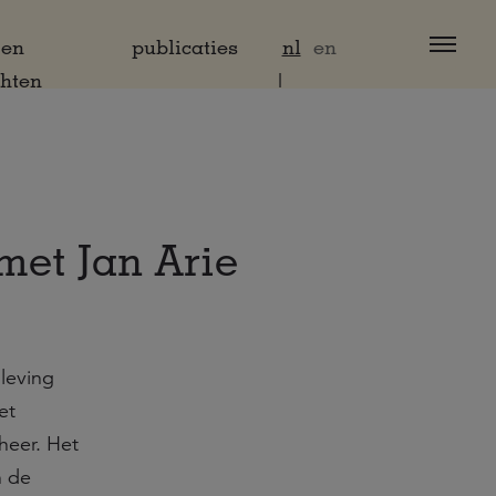
 en
publicaties
nl
en
chten
met Jan Arie
leving
et
heer. Het
n de