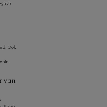
ogisch
aard. Ook
,
mooie
r van
e
e ik ook