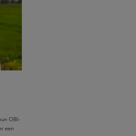
hun OBI-
er een