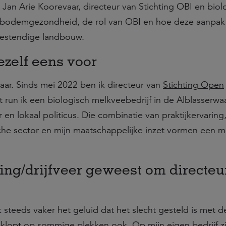
 Jan Arie Koorevaar, directeur van Stichting OBI en biol
p bodemgezondheid, de rol van OBI en hoe deze aanpak
bestendige landbouw.
ezelf eens voor
aar. Sinds mei 2022 ben ik directeur van
Stichting Open
t run ik een biologisch melkveebedrijf in de Alblasserw
r en lokaal politicus. Die combinatie van praktijkervaring
sche sector en mijn maatschappelijke inzet vormen een 
ing/drijfveer geweest om directeu
 steeds vaker het geluid dat het slecht gesteld is met d
lopt op sommige plekken ook. Op mijn eigen bedrijf zi