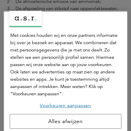
De atmosferische emissie van ammoniak;
De afspoeling van stikstof naar oppervlaktewater;
De afspoeling van fosfaat naar oppervlaktewater;
De uitspoeling van nitraat naar grondwater.
Met het model INITIATOR is vervolgens onderzocht met
Met cookies houden wij en onze partners informatie
welke maatregelen de beoogde emissiereductie kan
bij over je bezoek en apparaat. We combineren dat
worden gerealiseerd. Hierbij is gebruik gemaakt van de
met persoonsgegevens die je met ons deelt. Zo
laatste wetenschappelijke inzichten rondom het (integrale)
stellen we een persoonlijk profiel samen. Hiermee
effect van maatregelen, waarbij maatregelen genomen
passen wij onze website aan op jouw voorkeuren.
kunnen worden op perceel- of bedrijfsniveau.
Ook laten we advertenties op maat zien op andere
websites en apps. Je kunt je toestemming altijd
De maatregelen variëren van “goede
aanpassen of intrekken. Meer weten? Klik op
landbouwpraktijken” rond het beheer van bodem, mest,
“Voorkeuren aanpassen”.
water en gewassen tot kostbare bedrijfsinvesteringen in
stalsystemen, drainage of alternatieve vormen van
Voorkeuren aanpassen
bodembeheer. Op basis van deze kennis kan per sector,
grondsoort en type landgebruik inzicht worden gegeven
Alles afwijzen
in zowel de huidige verliezen als het
handelingsperspectief.