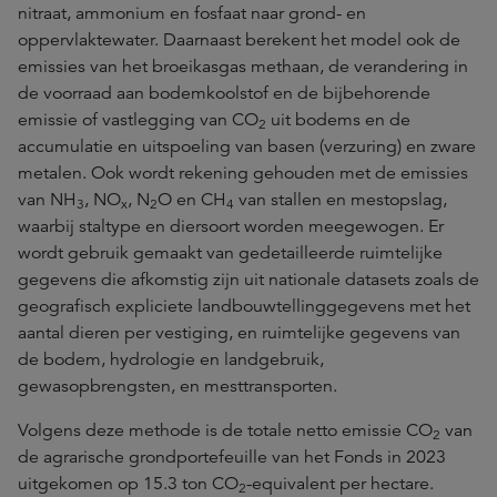
nitraat, ammonium en fosfaat naar grond- en
oppervlaktewater. Daarnaast berekent het model ook de
emissies van het broeikasgas methaan, de verandering in
de voorraad aan bodemkoolstof en de bijbehorende
emissie of vastlegging van CO
uit bodems en de
2
accumulatie en uitspoeling van basen (verzuring) en zware
metalen. Ook wordt rekening gehouden met de emissies
van NH
, NO
, N
O en CH
van stallen en mestopslag,
3
x
2
4
waarbij staltype en diersoort worden meegewogen. Er
wordt gebruik gemaakt van gedetailleerde ruimtelijke
gegevens die afkomstig zijn uit nationale datasets zoals de
geografisch expliciete landbouwtellinggegevens met het
aantal dieren per vestiging, en ruimtelijke gegevens van
de bodem, hydrologie en landgebruik,
gewasopbrengsten, en mesttransporten.
Volgens deze methode is de totale netto emissie CO
van
2
de agrarische grondportefeuille van het Fonds in 2023
uitgekomen op 15.3 ton CO
-equivalent per hectare.
2