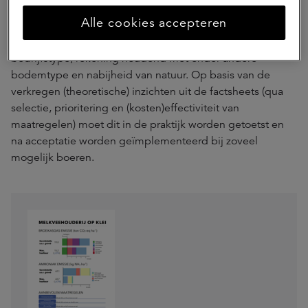
Alle cookies accepteren
Om dit handelingsperspectief concreet te maken heeft
het NMI een factsheet opgesteld met een focus op
bedrijfstype, rekening houdend met onder andere
bodemtype en nabijheid van natuur. Op basis van de
verkregen (theoretische) inzichten uit de factsheets (qua
selectie, prioritering en (kosten)effectiviteit van
maatregelen) moet dit in de praktijk worden getoetst en
na acceptatie worden geïmplementeerd bij zoveel
mogelijk boeren.