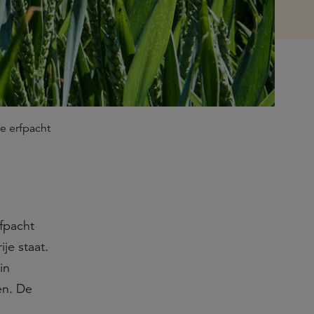
e erfpacht
fpacht
je staat.
in
en. De