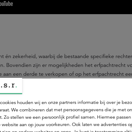
cht én zekerheid, waarbij de bestaande specifieke rechte
n. Bovendien zijn er mogelijkheden het erfpachtrecht v
e aan een derde te verkopen of op het erfpachtrecht ee
bt geen tussentijdse aflossingsverplichting.
s 2,25%
cookies houden wij en onze partners informatie bij over je bez
raat. We combineren dat met persoonsgegevens die je met o
n van 2,25%. De canon wordt jaarlijks geïndexeerd met d
t. Zo stellen we een persoonlijk profiel samen. Hiermee passen 
t Centraal Bureau voor de Statistiek (CBS).
 website aan op jouw voorkeuren. Ook laten we advertenties o
 zien op andere websites en apps. Je kunt je toestemming alti