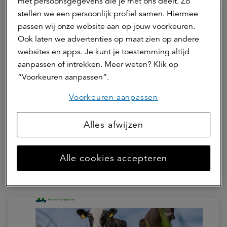
met persoonsgegevens die je met ons deelt. Zo
stellen we een persoonlijk profiel samen. Hiermee
passen wij onze website aan op jouw voorkeuren.
Ook laten we advertenties op maat zien op andere
websites en apps. Je kunt je toestemming altijd
aanpassen of intrekken. Meer weten? Klik op
“Voorkeuren aanpassen”.
Voorkeuren aanpassen
27 juli 2026 | 1 min.
ESG Annual Update a.s.r. real
Alles afwijzen
assets 2025
Alle cookies accepteren
ESG