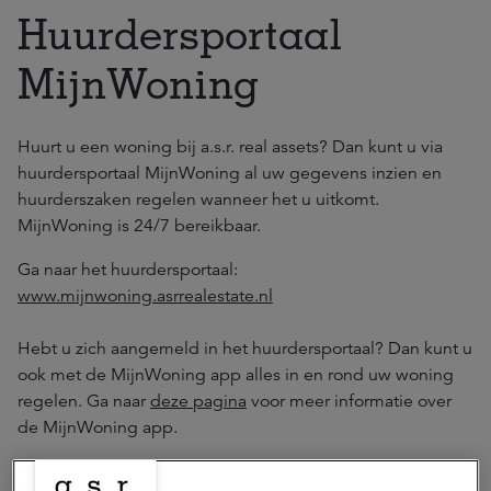
Huurdersportaal
MijnWoning
Huurt u een woning bij a.s.r. real assets? Dan kunt u via
huurdersportaal MijnWoning al uw gegevens inzien en
huurderszaken regelen wanneer het u uitkomt.
MijnWoning is 24/7 bereikbaar.
Ga naar het huurdersportaal:
www.mijnwoning.asrrealestate.nl
Hebt u zich aangemeld in het huurdersportaal? Dan kunt u
ook met de MijnWoning app alles in en rond uw woning
regelen. Ga naar
deze pagina
voor meer informatie over
de MijnWoning app.
Contact met a.s.r. real assets