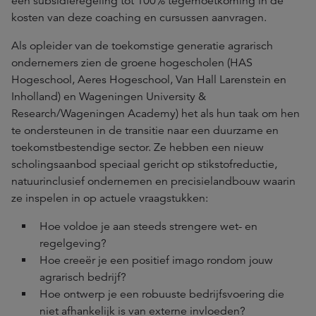
een subsidieregeling tot 100% tegemoetkoming in de
kosten van deze coaching en cursussen aanvragen.
Als opleider van de toekomstige generatie agrarisch
ondernemers zien de groene hogescholen (HAS
Hogeschool, Aeres Hogeschool, Van Hall Larenstein en
Inholland) en Wageningen University &
Research/Wageningen Academy) het als hun taak om hen
te ondersteunen in de transitie naar een duurzame en
toekomstbestendige sector. Ze hebben een nieuw
scholingsaanbod speciaal gericht op stikstofreductie,
natuurinclusief ondernemen en precisielandbouw waarin
ze inspelen in op actuele vraagstukken:
Hoe voldoe je aan steeds strengere wet- en
regelgeving?
Hoe creeër je een positief imago rondom jouw
agrarisch bedrijf?
Hoe ontwerp je een robuuste bedrijfsvoering die
niet afhankelijk is van externe invloeden?