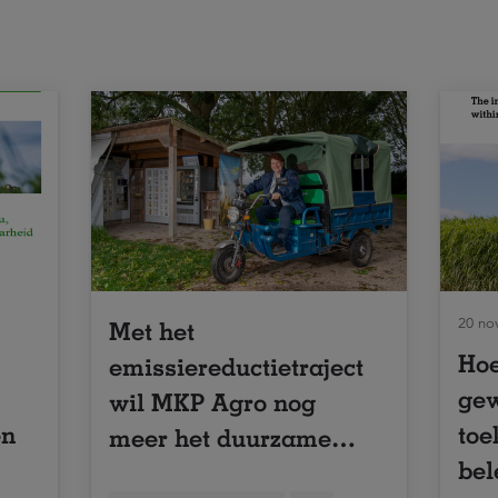
20 no
Met het
Hoe
emissiereductietraject
gew
wil MKP Agro nog
en
toe
meer het duurzame
bel
verschil maken