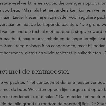
 estate veel werkt, is een optie, die overigens op dit mo
 de voorkeur. “Maar als het niet anders kan, kunnen we he
aan. Liever kiezen hij en zijn vader voor reguliere pach
 verstaan en niet de kortlopende pachten. “Die grond w
van iemand die toch al met het bedrijf stopt. Er wordt 
baarheid, naar duurzaamheid en de lange termijn. Dat 
. Stan kreeg onlangs 5 ha aangeboden, maar hij bedan
t heermoes, distels en wilde schieters in suikerbieten. Da
ct met de rentmeester
 verpachter. “Het contact met de rentmeester verloopt
 met de boer. We zitten op een lijn: zorgen dat op de 
 om er rendement op te halen.” Dat meedenken heeft er 
eleid dat alle grond nu rondom de boerderij ligt. De Stur