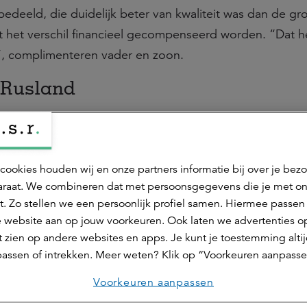
bedeeld, die duidelijk beter van kwaliteit was dan de gr
t het verschil financieel gecompenseerd worden. “Dat hee
”, complimenteren vader en zoon.
 Rusland
n bijzondere achtergrond. Vanaf 1990 is Walter Sturm h
hstan etc. geweest om te helpen en te adviseren bij de
 Dat wil niet zeggen dat hij een voorstander is van hel
cookies houden wij en onze partners informatie bij over je bez
k kunnen. Zoon Stan heeft de zeevaartschool gedaan, d
raat. We combineren dat met persoonsgegevens die je met o
gen voor algemene operationele techniek, een aantal jar
t. Zo stellen we een persoonlijk profiel samen. Hiermee passen 
 website aan op jouw voorkeuren. Ook laten we advertenties o
rvliet als monteur gewerkt. Dat laatste doet Stan Sturm 
 zien op andere websites en apps. Je kunt je toestemming alti
inatie met zijn werk als akkerbouwer. Voor dat laatste hee
assen of intrekken. Meer weten? Klik op “Voorkeuren aanpasse
 in Goes gedaan. Die gecombineerde baan van boer en 
Voorkeuren aanpassen
preidt risico en ‘je bent onder de mensen.’