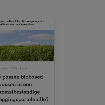
vember 2025 | 1 min.
 passen biobased
assen in een
komstbestendige
eggingsportefeuille?