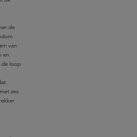
 van de
endom
nam van
n en
n de loop
dat
 met zes
rekker