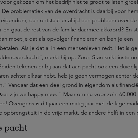
voor gekozen om het bedrijf niet te groot te laten groe
 De problematiek van de overdracht is daarbij voor hem
e eigendom, dan ontstaat er altijd een probleem over de
 en gaat de rest van de familie daarmee akkoord? En st
an moet je dat als opvolger financieren en ben je een
etalen. Als je dat al in een mensenleven redt. Het is g
uldenoverdracht”, merkt hij op. Zoon Stan knikt instemm
Beiden tekenen er bij aan dat aan pacht ook een duideli
e jaren achter elkaar hebt, heb je geen vermogen achter 
.” Vandaar dat een deel grond in eigendom als financië
“Daar zijn we happy mee. “ Maar om nu voor zo’n 60.000
e! Overigens is dit jaar een matig jaar met de lage mark
e opbrengst zit in de vrije markt, de andere helft in een 
e pacht