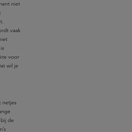
ment niet
t
t.
ordt vaak
niet
is
kte voor
t wil je
 netjes
lange
bij de
m’s