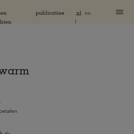
 en
publicaties
nl
en
chten
 warm
e
betalen
ft de