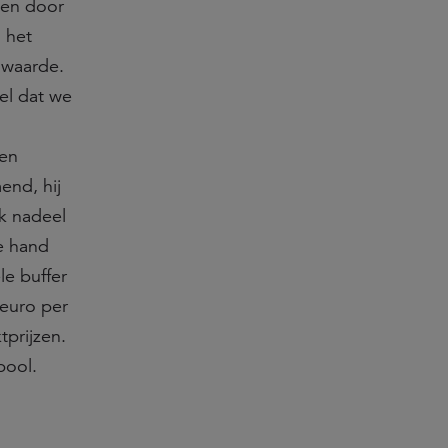
ien door
 het
 waarde.
el dat we
een
end, hij
jk nadeel
de hand
le buffer
 euro per
tprijzen.
pool.