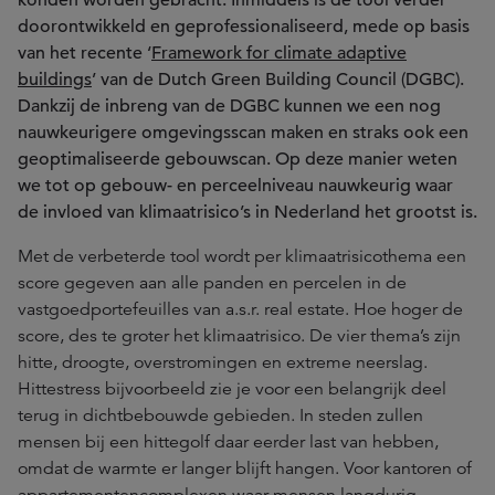
konden worden gebracht. Inmiddels is de tool verder
doorontwikkeld en geprofessionaliseerd, mede op basis
van het recente ‘
Framework for climate adaptive
buildings
’ van de Dutch Green Building Council (DGBC).
Dankzij de inbreng van de DGBC kunnen we een nog
nauwkeurigere omgevingsscan maken en straks ook een
geoptimaliseerde gebouwscan. Op deze manier weten
we tot op gebouw- en perceelniveau nauwkeurig waar
de invloed van klimaatrisico’s in Nederland het grootst is.
Met de verbeterde tool wordt per klimaatrisicothema een
score gegeven aan alle panden en percelen in de
vastgoedportefeuilles van a.s.r. real estate. Hoe hoger de
score, des te groter het klimaatrisico. De vier thema’s zijn
hitte, droogte, overstromingen en extreme neerslag.
Hittestress bijvoorbeeld zie je voor een belangrijk deel
terug in dichtbebouwde gebieden. In steden zullen
mensen bij een hittegolf daar eerder last van hebben,
omdat de warmte er langer blijft hangen. Voor kantoren of