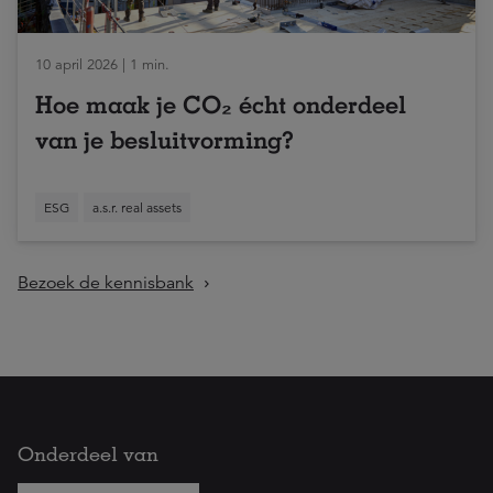
10 april 2026 | 1 min.
Hoe maak je CO₂ écht onderdeel
van je besluitvorming?
ESG
a.s.r. real assets
Bezoek de kennisbank
Onderdeel van