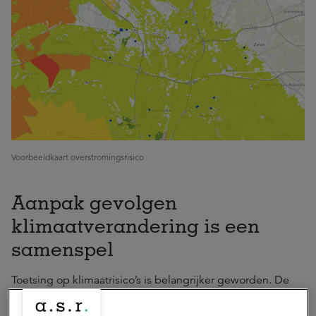
Voorbeeldkaart overstromingsrisico
Aanpak gevolgen
klimaatverandering is een
samenspel
Toetsing op klimaatrisico’s is belangrijker geworden. De
ontwikkeling van onze Climate Risk Monitor is mede
ingegeven vanuit wet- en regelgeving. Vanuit de