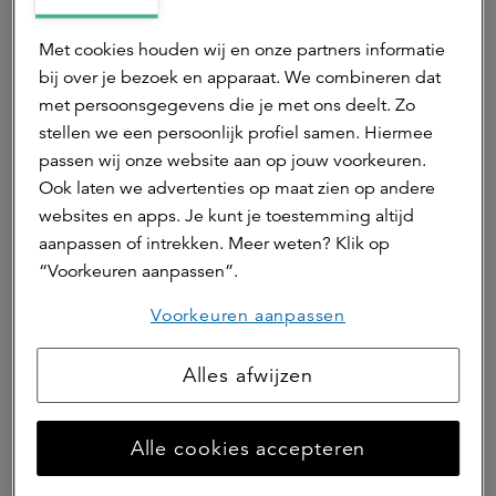
Sustainable Finance Disclosure Regulation (SFDR),
Met cookies houden wij en onze partners informatie
onderdeel van het Action Plan for Financing Sustainable
Growth van de EU, is er een verplichting om informatie te
bij over je bezoek en apparaat. We combineren dat
verstrekken over duurzaamheid in de financiële sector.
met persoonsgegevens die je met ons deelt. Zo
Maar ook zonder deze wetgeving zouden we actief aan de
stellen we een persoonlijk profiel samen. Hiermee
slag zijn gegaan met het in kaart brengen van
passen wij onze website aan op jouw voorkeuren.
klimaatrisico’s. Verder sluiten we zoveel mogelijk aan bij
Ook laten we advertenties op maat zien op andere
breed gedragen ontwikkelingen. Zoals gezegd, werkt
websites en apps. Je kunt je toestemming altijd
DGBC in een brede alliantie van financiële instellingen,
aanpassen of intrekken. Meer weten? Klik op
kennisinstituten, adviseurs en overheden aan het
“Voorkeuren aanpassen”.
‘Framework for climate adaptive buildings’ Met daarin
Voorkeuren aanpassen
een eenduidige methodiek voor het vaststellen van
fysieke klimaatrisico’s op gebouwniveau. Deze
geoptimaliseerde gebouwscan zal komend voorjaar
Alles afwijzen
worden geïmplementeerd in de Climate Risk Monitor en
voortdurend getest. Vanuit a.s.r. real estate juichen we
Alle cookies accepteren
deze breed gedragen initiatieven en doelstellingen toe.
Per slot van rekening is de aanpak van de gevolgen van