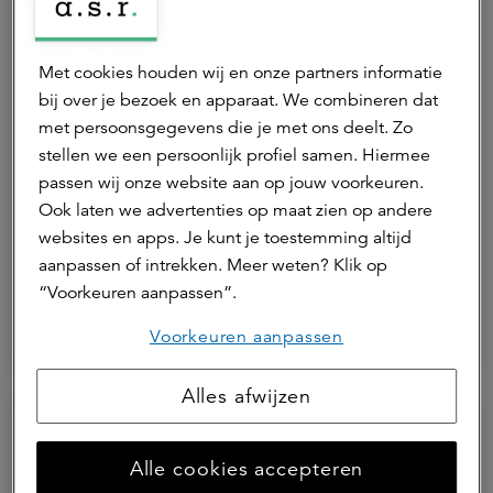
Met cookies houden wij en onze partners informatie
bij over je bezoek en apparaat. We combineren dat
met persoonsgegevens die je met ons deelt. Zo
stellen we een persoonlijk profiel samen. Hiermee
passen wij onze website aan op jouw voorkeuren.
Met het emissiereductietraject wil
Ook laten we advertenties op maat zien op andere
MKP Agro nog meer het duurzame
websites en apps. Je kunt je toestemming altijd
aanpassen of intrekken. Meer weten? Klik op
verschil maken
“Voorkeuren aanpassen”.
Voorkeuren aanpassen
ASR Dutch Farmland Fund
ESG
Agrarisch
Alles afwijzen
Alle cookies accepteren