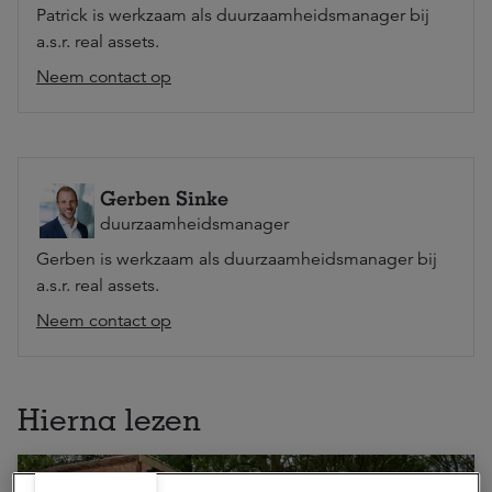
Patrick is werkzaam als duurzaamheidsmanager bij
a.s.r. real assets.
Neem contact op
Gerben Sinke
duurzaamheidsmanager
Gerben is werkzaam als duurzaamheidsmanager bij
a.s.r. real assets.
Neem contact op
Hierna lezen