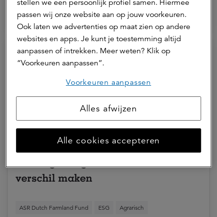
stellen we een persoonlijk profiel samen. Hiermee
passen wij onze website aan op jouw voorkeuren.
Agrarisch
ASR Dutch Farmland Fund
Ook laten we advertenties op maat zien op andere
websites en apps. Je kunt je toestemming altijd
aanpassen of intrekken. Meer weten? Klik op
“Voorkeuren aanpassen”.
Voorkeuren aanpassen
Alles afwijzen
Alle cookies accepteren
Met het emissiereductietraject wil
MKP Agro nog meer het duurzame
verschil maken
ASR Dutch Farmland Fund
ESG
Agrarisch