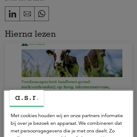
Hierna lezen
17 juli 2026 | 1 min.
Met cookies houden wij en onze partners informatie
Verdiencapaciteit onder druk door
bij over je bezoek en apparaat. We combineren dat
stijgende grondprijzen
met persoonsgegevens die je met ons deelt. Zo