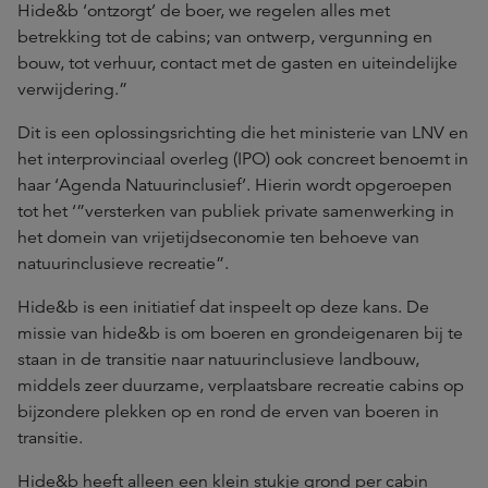
Hide&b ‘ontzorgt’ de boer, we regelen alles met
betrekking tot de cabins; van ontwerp, vergunning en
bouw, tot verhuur, contact met de gasten en uiteindelijke
verwijdering.”
Dit is een oplossingsrichting die het ministerie van LNV en
het interprovinciaal overleg (IPO) ook concreet benoemt in
haar ‘Agenda Natuurinclusief’. Hierin wordt opgeroepen
tot het ‘”versterken van publiek private samenwerking in
het domein van vrijetijdseconomie ten behoeve van
natuurinclusieve recreatie”.
Hide&b is een initiatief dat inspeelt op deze kans. De
missie van hide&b is om boeren en grondeigenaren bij te
staan in de transitie naar natuurinclusieve landbouw,
middels zeer duurzame, verplaatsbare recreatie cabins op
bijzondere plekken op en rond de erven van boeren in
transitie.
Hide&b heeft alleen een klein stukje grond per cabin