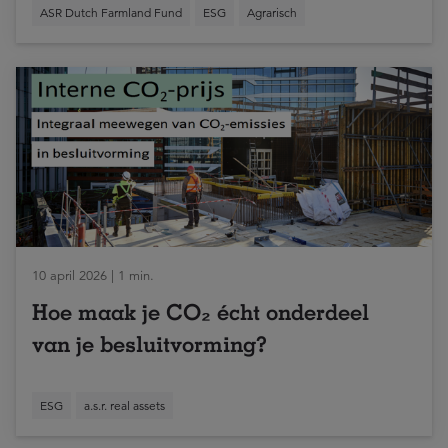
ASR Dutch Farmland Fund
ESG
Agrarisch
10 april 2026 | 1 min.
Hoe maak je CO₂ écht onderdeel
van je besluitvorming?
ESG
a.s.r. real assets