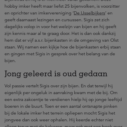
hobby imker heeft maar liefst 25 bijenvolken, is voorzitter
en oprichter van imkervereniging ‘
De IJsselbijkers
’ en
geeft daarnaast lezingen en cursussen. Sigis zet zich
dagelijks volop in voor het welzijn van bijen en hij geeft
zijn kennis maar al te graag door. Het is dan ook dankzij
hem dat er vijf a.s.r. bijenkasten in de omgeving van Olst
staan. Wij namen een kijkje hoe de bijenkasten erbij staan
en gingen met Sigis in gesprek over het belang van de
bijen.
Jong geleerd is oud gedaan
Vol passie vertelt Sigis over zijn bijen. En dat terwijl hij
eigenlijk per ongeluk in aanraking kwam met de bij. Om
een extra zakcentje te verdienen hielp hij op jonge leeftijd
boeren in de buurt. Toen er een aantal ontsnapte pinken
bij de lokale imker het terrein opliepen mocht Sigis het
jongvee dan ook weer ophalen. Hij keerde echter niet
alleen terug met de kalveren, maar ook met een boek over