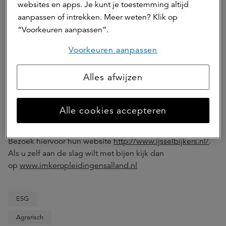
nog wel een steuntje in de rug gebruiken om hun
websites en apps. Je kunt je toestemming altijd
overlevingskansen te vergroten. En hier kunnen ook de
aanpassen of intrekken. Meer weten? Klik op
boeren een handje bij helpen, zegt Sigis. Bijvoorbeeld
“Voorkeuren aanpassen”.
door het creëren van akkerranden. Planten en bloemen
zijn namelijk van groot belang voor de bijen. Op een
Voorkeuren aanpassen
aantal plekken zien we al akkerranden voor bloemen, maar
er kan natuurlijk nog veel meer bij.
Alles afwijzen
Mocht u interesse hebben in het ontwikkelen van een
akkerrand, neem dan eens een kijkje bij een lokale
Alle cookies accepteren
imkervereniging bij u in de buurt. Op de site van De
IJsselbijkers staat ook nog meer informatie over de bij.
Bezoek hiervoor hun website
http://www.ijsselbijkers.nl/
.
Als u zelf aan de slag wilt met bijen kijk dan
op
www.imkeropleidingensalland.nl
ESG
Agrarisch