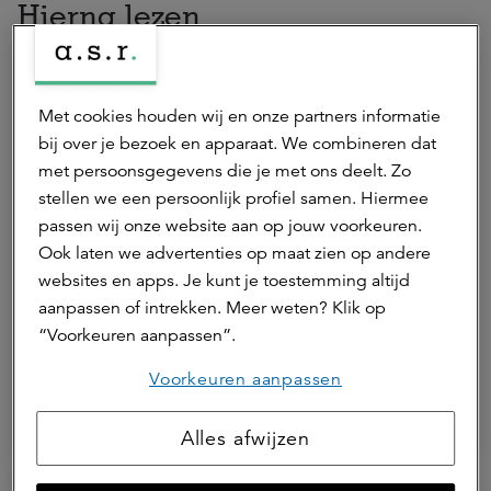
Hierna lezen
Met cookies houden wij en onze partners informatie
bij over je bezoek en apparaat. We combineren dat
met persoonsgegevens die je met ons deelt. Zo
stellen we een persoonlijk profiel samen. Hiermee
passen wij onze website aan op jouw voorkeuren.
Ook laten we advertenties op maat zien op andere
websites en apps. Je kunt je toestemming altijd
17 juli 2026 | 1 min.
aanpassen of intrekken. Meer weten? Klik op
Verdiencapaciteit onder druk door
“Voorkeuren aanpassen”.
stijgende grondprijzen
Voorkeuren aanpassen
Agrarisch
ASR Dutch Farmland Fund
Alles afwijzen