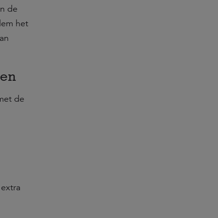
an de
dem het
van
ten
 met de
 extra