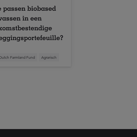
 passen biobased
assen in een
komstbestendige
eggingsportefeuille?
Dutch Farmland Fund
Agrarisch