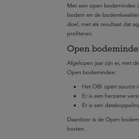
Met een open bodemindex (OB
bodem en de bodemkwaliteit 
doel, met als resultaat dat 
profiteren.
Open bodemindex 
Afgelopen jaar zijn er, met
Open bodemindex:
Het OBI
open source
r
Er is een herziene ve
Er is een datakoppeli
Daardoor is de Open bodemin
kosten.