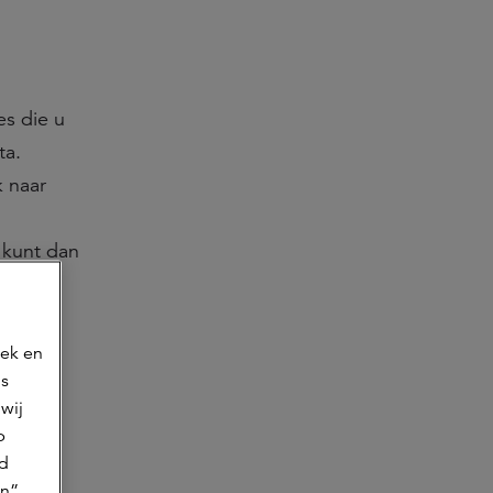
es die u
ta.
k naar
 kunt dan
oek en
ns
wij
p
jd
n”.