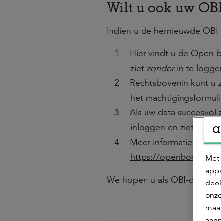
Wilt u ook uw OB
Indien u de hernieuwde OBI to
Hier vindt u de Open 
ziet
zonder
in te logg
Rechtsbovenin kunt u z
het machtigingsformuli
Als uw data succesvol 
inloggen en ziet uw O
Meer informatie over 
https://openbodemind
Met 
appa
We hopen u als OBI-gebruik
deel
onze
maat
aanp