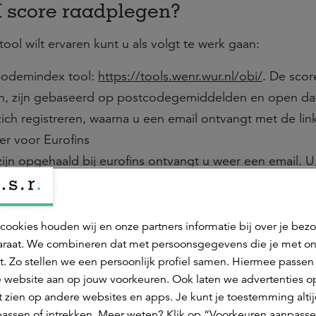
I score raadplegen?
ol wilt ervaren kunt u als volgt te werk gaan:
bodemindex tool:
https://tools.wenr.wur.nl/obi/
. De scor
en, zijn gebaseerd op postcodegemiddelden en open da
ich registreren, waarna u een email ontvangt met de lin
er voor Eurofins
zijn opgehaald bij eurofins ontvangt u weer een email. U
BIscore op basis van uw eigen specifieke gegevens.
de open bodemindex vindt u op de website
ex.nl/doe-mee/
cookies houden wij en onze partners informatie bij over je bez
raat. We combineren dat met persoonsgegevens die je met o
er te kunnen verwelkomen.
t. Zo stellen we een persoonlijk profiel samen. Hiermee passen 
 website aan op jouw voorkeuren. Ook laten we advertenties o
 zien op andere websites en apps. Je kunt je toestemming alti
assen of intrekken. Meer weten? Klik op “Voorkeuren aanpasse