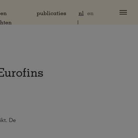
 en
publicaties
nl
en
chten
Eurofins
ikt. De