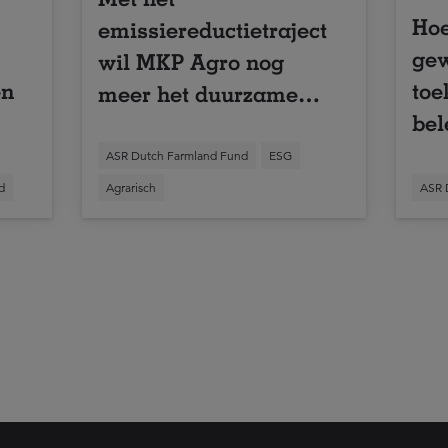
Hoe
emissiereductietraject
gew
wil MKP Agro nog
en
toe
meer het duurzame
bel
verschil maken
ASR Dutch Farmland Fund
ESG
d
Agrarisch
ASR 