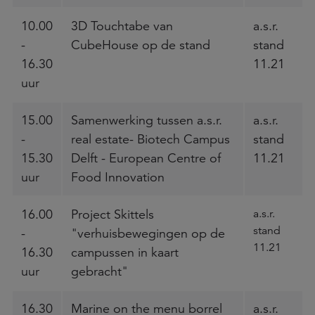
10.00
3D Touchtabe van
a.s.r.
-
CubeHouse op de stand
stand
16.30
11.21
uur
15.00
Samenwerking tussen a.s.r.
a.s.r.
-
real estate- Biotech Campus
stand
15.30
Delft - European Centre of
11.21
uur
Food Innovation
16.00
Project Skittels
a.s.r.
stand
-
"verhuisbewegingen op de
11.21
16.30
campussen in kaart
uur
gebracht"
16.30
Marine on the menu borrel
a.s.r.