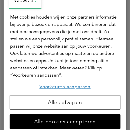
10.00
3D touchtable van
a.s.r. stand
Met cookies houden wij en onze partners informatie
-
CubeHouse op de stand
11.21
bij over je bezoek en apparaat. We combineren dat
16.30
met persoonsgegevens die je met ons deelt. Zo
uur
stellen we een persoonlijk profiel samen. Hiermee
passen wij onze website aan op jouw voorkeuren.
11.00
Inspiratiesessie:
a.s.r. stand
Ook laten we advertenties op maat zien op andere
-
"samenwerken in het
11.21
websites en apps. Je kunt je toestemming altijd
11.30
buitengebied"
aanpassen of intrekken. Meer weten? Klik op
uur
windturbines,
“Voorkeuren aanpassen”.
elektriciteitsopslagen en
Voorkeuren aanpassen
een natuurbegraafplaats
Alles afwijzen
14.00
Waarde van jouw
Forum 2
-
vastgoed in een
14.45
veranderend klimaat:
Alle cookies accepteren
uur
fysieke klimaatrisico's in