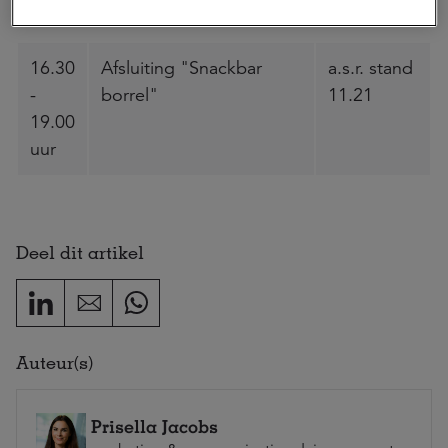
beeld! Robbert van Dijk
16.30
Afsluiting "Snackbar
a.s.r. stand
-
borrel"
11.21
19.00
uur
Deel dit artikel
Auteur(s)
Prisella Jacobs