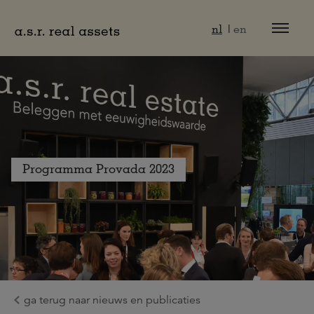
Naar hoofdinhoud
nl
en
Programma Provada 2023
ga terug naar nieuws en publicaties