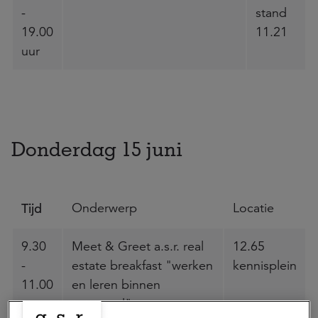
-
stand
19.00
11.21
uur
Donderdag 15 juni
Tijd
Onderwerp
Locatie
9.30
Meet & Greet a.s.r. real
12.65
-
estate breakfast "werken
kennisplein
11.00
en leren binnen
uur
vastgoed"