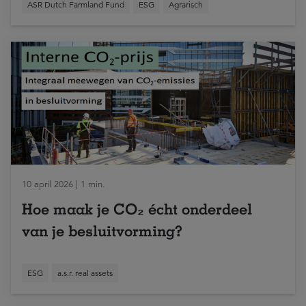
ASR Dutch Farmland Fund
ESG
Agrarisch
10 april 2026 | 1 min.
Hoe maak je CO₂ écht onderdeel
van je besluitvorming?
ESG
a.s.r. real assets