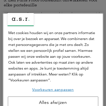
elke portefeuille
Alle maatregelen worden gecombineerd om een overzicht
op portefeuilleniveau te verkrijgen, inclusief een tijdlijn
die aangeeft welke maatregelen tussen nu en 2045
moeten worden genomen. In het model wordt
Met cookies houden wij en onze partners informatie
voortdurend bijgehouden wat we doen, zodat we zeker
bij over je bezoek en apparaat. We combineren dat
weten dat we onze Paris Proof-doelstelling halen.
met persoonsgegevens die je met ons deelt. Zo
stellen we een persoonlijk profiel samen. Hiermee
4. Integratie van de Paris Proof-routekaart in de
meerjarenonderhoudsplannen
passen wij onze website aan op jouw voorkeuren.
Ook laten we advertenties op maat zien op andere
Dankzij de Paris Proof-routekaart kunnen onze fondsen op
websites en apps. Je kunt je toestemming altijd
het juiste moment de juiste duurzaamheidsmaatregelen
aanpassen of intrekken. Meer weten? Klik op
opnemen in de meerjarenonderhoudsplannen. Zo kunnen
“Voorkeuren aanpassen”.
we de momenten waarop toch al onderhoud plaatsvindt
gebruiken om de energie-efficiëntie van gebouwen op
Voorkeuren aanpassen
een kosteneffectieve manier te vergroten.
Alles afwijzen