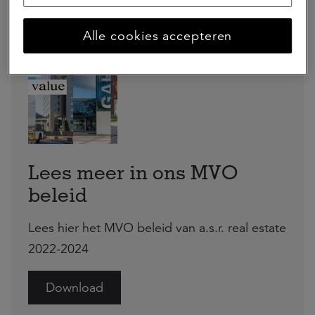
Alle cookies accepteren
Lees meer in ons MVO
beleid
Lees hier het MVO beleid van a.s.r. real estate
2022-2024
Download