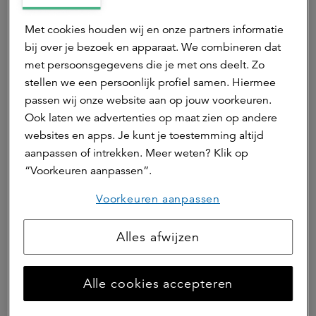
Reisbureau TUI en Zeeman zijn naar een grotere en
compleet nieuwe winkel binnen Hoge Vucht verhuisd.
Met cookies houden wij en onze partners informatie
Ook damesmodezaak Bonita is verhuisd naar een groter
bij over je bezoek en apparaat. We combineren dat
pand van circa 112 m2. Holland & Barrett, kledingwinkel
met persoonsgegevens die je met ons deelt. Zo
The Stone, opticien Pearl en Baronie Tweewielers hebben
stellen we een persoonlijk profiel samen. Hiermee
hun bestaande huurovereenkomsten verlengd. De
passen wij onze website aan op jouw voorkeuren.
komende periode komen er meer nieuwe winkels in het
Ook laten we advertenties op maat zien op andere
winkelcentrum.
websites en apps. Je kunt je toestemming altijd
Feestelijke opening met
aanpassen of intrekken. Meer weten? Klik op
“Voorkeuren aanpassen”.
ondernemers en bezoekers
Voorkeuren aanpassen
De renovatie is bijna klaar. Naar verwachting zijn alle
werkzaamheden binnen het winkelcentrum begin oktober
Alles afwijzen
afgerond. Om het klaren van deze grote klus te vieren,
komt er binnenkort een feestelijke opening voor alle
bezoekers en ondernemers van het winkelcentrum.
Alle cookies accepteren