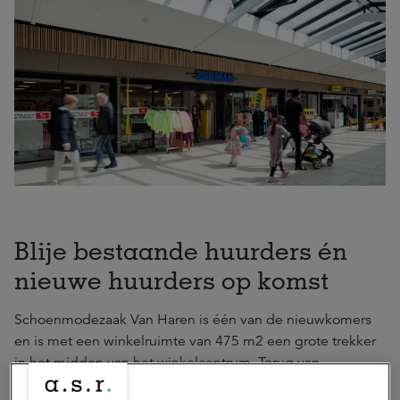
Blije bestaande huurders én
nieuwe huurders op komst
Schoenmodezaak Van Haren is één van de nieuwkomers
en is met een winkelruimte van 475 m2 een grote trekker
in het midden van het winkelcentrum. Terug van
weggeweest is de Handyman. Visspeciaalzaak Vistrend,