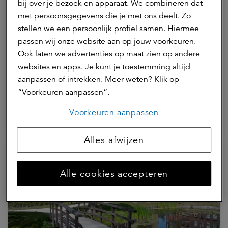
Sterke ESG-prestaties bevestigen
bij over je bezoek en apparaat. We combineren dat
met persoonsgegevens die je met ons deelt. Zo
duurzaam portefeuillebeheer
stellen we een persoonlijk profiel samen. Hiermee
fondsen
passen wij onze website aan op jouw voorkeuren.
Ook laten we advertenties op maat zien op andere
websites en apps. Je kunt je toestemming altijd
ASR Dutch Core Residential Fund
ASR Dutch Prime Retail Fund
aanpassen of intrekken. Meer weten? Klik op
ASR Dutch Mobility Office Fund
ASR Dutch Science Park Fund
“Voorkeuren aanpassen”.
ASR Dutch Farmland Fund
ASR Dutch Green Energy Fund I
Voorkeuren aanpassen
ESG
Impact
Alles afwijzen
Alle cookies accepteren