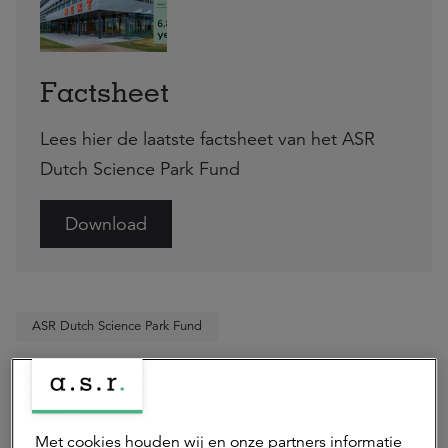
Factsheet
Lees hier de laatste factsheet van het ASR
Dutch Science Park Fund
Download
ASR Dutch Science Park Fund
Deel dit artikel
Met cookies houden wij en onze partners informatie