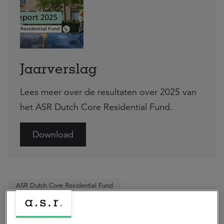
Jaarverslag
Lees meer over de resultaten over 2025 van
het ASR Dutch Core Residential Fund.
Download
ASR Dutch Core Residential Fund