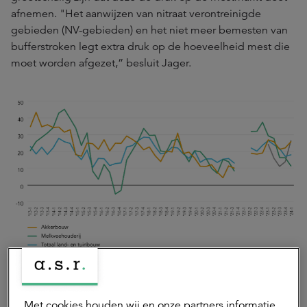
afnemen. "Het aanwijzen van nitraat verontreinigde
gebieden (NV-gebieden) en het niet meer bemesten van
bufferstroken legt extra druk op de hoeveelheid mest die
moet worden afgezet,” besluit Jager.
Met cookies houden wij en onze partners informatie