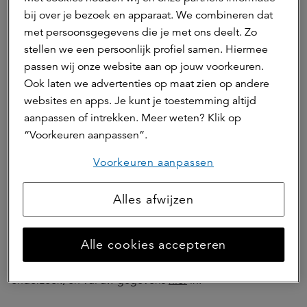
bij over je bezoek en apparaat. We combineren dat
met persoonsgegevens die je met ons deelt. Zo
stellen we een persoonlijk profiel samen. Hiermee
passen wij onze website aan op jouw voorkeuren.
Ook laten we advertenties op maat zien op andere
websites en apps. Je kunt je toestemming altijd
aanpassen of intrekken. Meer weten? Klik op
“Voorkeuren aanpassen”.
Voorkeuren aanpassen
Meld u aan om mee te doen!
Alles afwijzen
Heeft u een primair agrarisch bedrijf? Meld u dan aan om
Alle cookies accepteren
deel te nemen aan de enquête. Ga naar de website van
Wageningen Economic Research, uitvoerder van dit
onderzoek, en vul uw gegevens
hier
in.