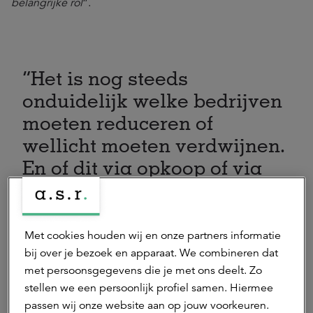
belangrijke rol
”.
Het is nog steeds
onduidelijk welke bedrijven
moeten reduceren of
wellicht moeten verdwijnen.
En of dit via opkoop of via
technische ontwikkeling zal
moeten gebeuren.
Met cookies houden wij en onze partners informatie
Jakob Jager
bij over je bezoek en apparaat. We combineren dat
melkveedeskundige bij Wageningen University & Research
met persoonsgegevens die je met ons deelt. Zo
stellen we een persoonlijk profiel samen. Hiermee
Ook akkerbouwers verwachten nog niet veel van de
passen wij onze website aan op jouw voorkeuren.