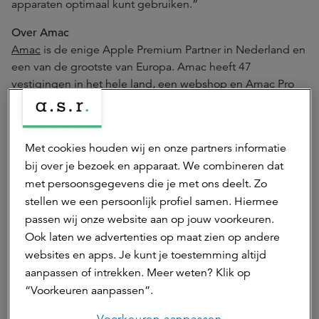
apparaten optimaal kunt gebruiken.”
Over Amac
Amac
is de enige Apple Premium Partner in Nederland en
een van de grootste van Europa. Amac heeft 47
vestigingen in het hele land, een webshop en Amac Pro
voor zakelijke klanten en onderwijs. Amac biedt een
compleet aanbod aan Apple-producten en accessoires
voor Mac, iPad, iPhone en Apple Watch. Daarnaast levert
Met cookies houden wij en onze partners informatie
het bedrijf nog andere diensten aan Apple-gebruikers,
bij over je bezoek en apparaat. We combineren dat
waaronder een reparatieservice, overzetservice, 1:1
met persoonsgegevens die je met ons deelt. Zo
sessies en trainingen in het gebruik van Apple-producten.
stellen we een persoonlijk profiel samen. Hiermee
Voor zakelijke klanten is een Managed Service Provider
passen wij onze website aan op jouw voorkeuren.
propositie beschikbaar, evenals Apple Consultancy,
Ook laten we advertenties op maat zien op andere
beheer- en beveiligingsoplossingen.
websites en apps. Je kunt je toestemming altijd
aanpassen of intrekken. Meer weten? Klik op
ASR Dutch Mobility Office Fund
“Voorkeuren aanpassen”.