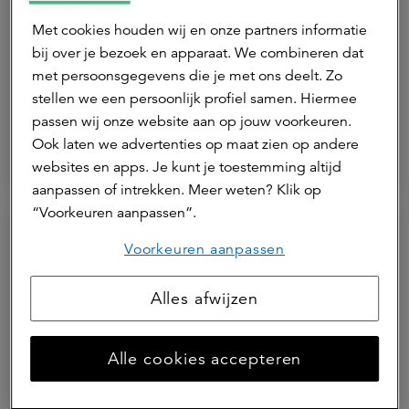
Met cookies houden wij en onze partners informatie
30 juni 2026 | 1 min.
bij over je bezoek en apparaat. We combineren dat
Kim Rimmelzwaan nieuwe asset
met persoonsgegevens die je met ons deelt. Zo
stellen we een persoonlijk profiel samen. Hiermee
manager Retail bij a.s.r. real assets
passen wij onze website aan op jouw voorkeuren.
Ook laten we advertenties op maat zien op andere
ASR Dutch Prime Retail Fund
websites en apps. Je kunt je toestemming altijd
aanpassen of intrekken. Meer weten? Klik op
“Voorkeuren aanpassen”.
Voorkeuren aanpassen
Alles afwijzen
Alle cookies accepteren
17 juni 2026 | 3 min.