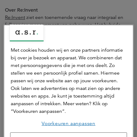
Over Re:Invent
Re:Invent
ziet een toenemende vraag naar integraal en
full-service management van gebouwen. Het hybride
werk in de nasleep van covid-19 krijgt steeds meer vorm
en huurders en gebruikers verlangen een betere kwaliteit
en flexibiliteit voor de momenten dat men op kantoor is.
Met cookies houden wij en onze partners informatie
Wij zijn de regisseur die het mogelijk maakt om de best
bij over je bezoek en apparaat. We combineren dat
mogelijke gebruikservaring te bieden tegen het beste
met persoonsgegevens die je met ons deelt. Zo
rendement, geheel aangesloten bij de wensen en
stellen we een persoonlijk profiel samen. Hiermee
doelstellingen die de eigenaar voor ogen heeft voor het
passen wij onze website aan op jouw voorkeuren.
gebouw en zijn gebruikers.
Ook laten we advertenties op maat zien op andere
Over ASR Dutch Mobility Office Fund
websites en apps. Je kunt je toestemming altijd
Het ASR Dutch Mobility Office Fund richt zich op
aanpassen of intrekken. Meer weten? Klik op
kwalitatief hoogwaardige kantoren in de directe omgeving
“Voorkeuren aanpassen”.
van mobiliteitsknooppunten in de vijf grootste
Voorkeuren aanpassen
kantorenmarkten (G5) van Nederland, zoals bijvoorbeeld
grote trein- en metrostations en Schiphol. Deze locaties