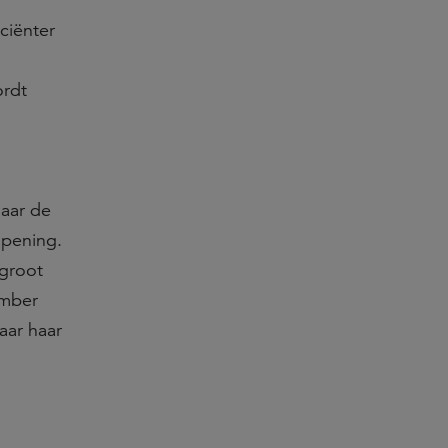
ciënter
ordt
naar de
opening.
groot
ember
aar haar