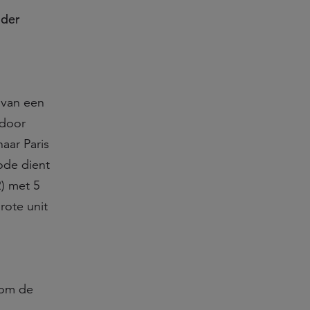
nder
 van een
 door
aar Paris
ode dient
2) met 5
rote unit
 om de