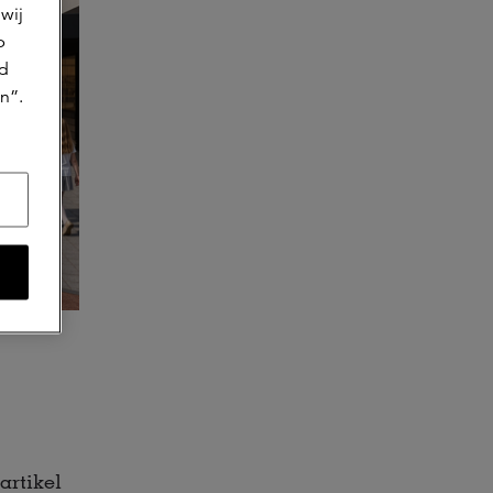
wij
p
jd
n”.
artikel