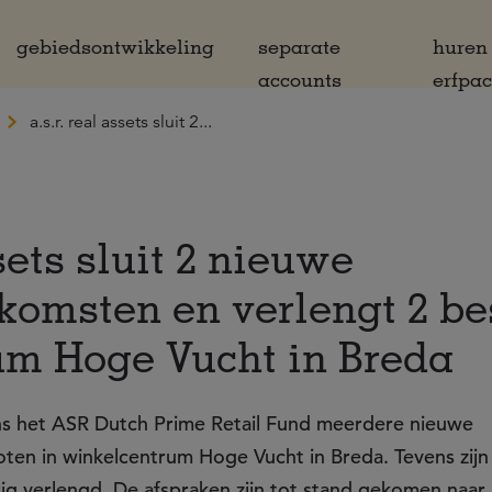
gebiedsontwikkeling
separate
huren
accounts
erfpa
a.s.r. real assets sluit 2...
ssets sluit 2 nieuwe
omsten en verlengt 2 be
um Hoge Vucht in Breda
mens het ASR Dutch Prime Retail Fund meerdere nieuwe
en in winkelcentrum Hoge Vucht in Breda. Tevens zijn 
g verlengd. De afspraken zijn tot stand gekomen naar