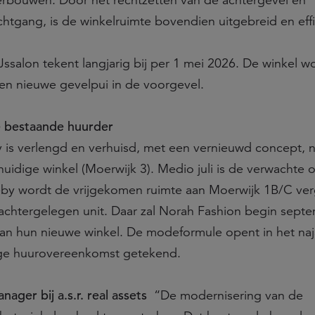
erbouwen. Door het rechtzetten van de achtergevel en
tgang, is de winkelruimte bovendien uitgebreid en effi
ssalon tekent langjarig bij per 1 mei 2026. De winkel w
en nieuwe gevelpui in de voorgevel.
e bestaande huurder
 is verlengd en verhuisd, met een vernieuwd concept, 
huidige winkel (Moerwijk 3). Medio juli is de verwachte 
eby wordt de vrijgekomen ruimte aan Moerwijk 1B/C ver
chtergelegen unit. Daar zal Norah Fashion begin sept
an hun nieuwe winkel. De modeformule opent in het naj
ige huurovereenkomst getekend.
ager bij a.s.r. real assets
“De modernisering van de