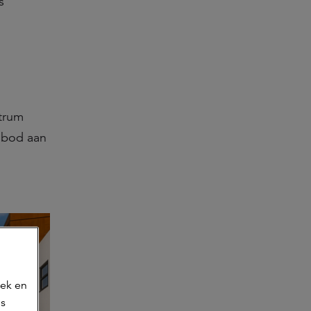
s
ntrum
anbod aan
oek en
ns