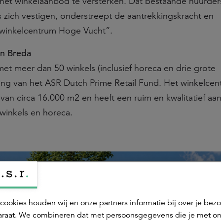
 het winkelaanbod te versterken. Dat bestaande huurder
s zich vestigen, onderstreept de aantrekkingskracht en
winkelcentrum Hoge Vucht”.
in Breda
t meer dan 50 winkels (inclusief horeca en drie grote
ing van het ASR Dutch Prime Retail Fund. Het winkelce
 van circa 16.000 m2 en heeft een ruim en kwalitatief a
 winkels en horeca.
cookies houden wij en onze partners informatie bij over je bez
raat. We combineren dat met persoonsgegevens die je met o