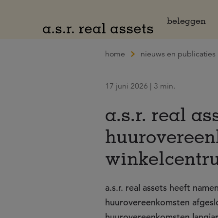
Naar hoofdinhoud
beleggen
home
nieuws en publicaties
17 juni 2026 | 3 min.
a.s.r. real a
huurovereenk
winkelcentr
a.s.r. real assets heeft na
huurovereenkomsten afgeslot
huurovereenkomsten langjari