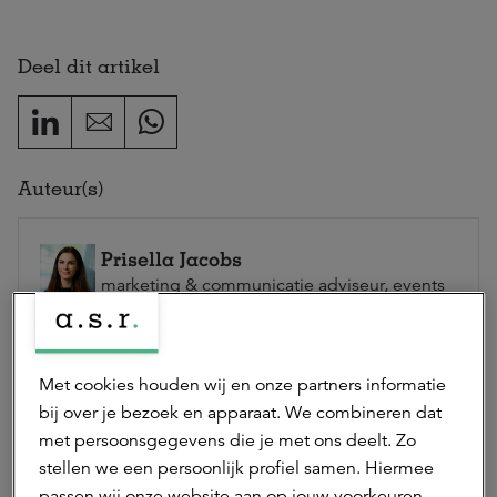
Deel dit artikel
Auteur(s)
Prisella Jacobs
marketing & communicatie adviseur, events
Prisella is marketing & communicatie adviseur bij a.s.r.
real assets en verantwoordelijk voor events.
Neem contact op
Met cookies houden wij en onze partners informatie
bij over je bezoek en apparaat. We combineren dat
met persoonsgegevens die je met ons deelt. Zo
stellen we een persoonlijk profiel samen. Hiermee
Hierna lezen
passen wij onze website aan op jouw voorkeuren.