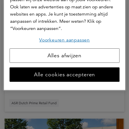
Ook laten we advertenties op maat zien op andere
websites en apps. Je kunt je toestemming altijd
aanpassen of intrekken. Meer weten? Klik op
“Voorkeuren aanpassen”.
Voorkeuren aanpassen
Alles afwijzen
30 juni 2026 | 1 min.
Alle cookies accepteren
Kim Rimmelzwaan nieuwe asset
manager Retail bij a.s.r. real assets
ASR Dutch Prime Retail Fund