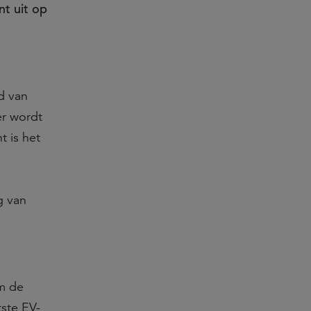
t uit op
d van
er wordt
 is het
g van
om de
tste EV-