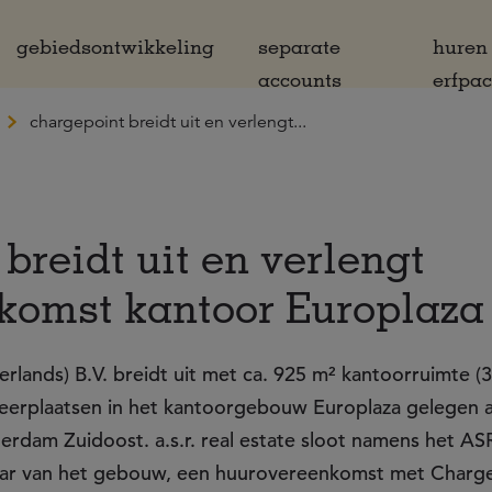
gebiedsontwikkeling
separate
huren
accounts
erfpa
chargepoint breidt uit en verlengt...
breidt uit en verlengt
komst kantoor Europlaza
lands) B.V. breidt uit met ca. 925 m² kantoorruimte (
keerplaatsen in het kantoorgebouw Europlaza gelegen 
rdam Zuidoost. a.s.r. real estate sloot namens het AS
naar van het gebouw, een huurovereenkomst met Charg