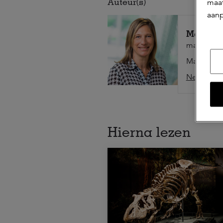
Auteur(s)
maat
aanp
Mariëlle
marketing
Mariëlle i
Neem cont
Hierna lezen