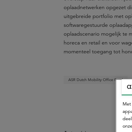
oplaadnetwerken opgezet die
uitgebreide portfolio met o
softwaregestuurde oplaadap
oplaadscenario mogelijk te 
horeca en retail en voor wa
momenteel toegang tot hon
ASR Dutch Mobility Office Fund
Met 
appa
deel
onze