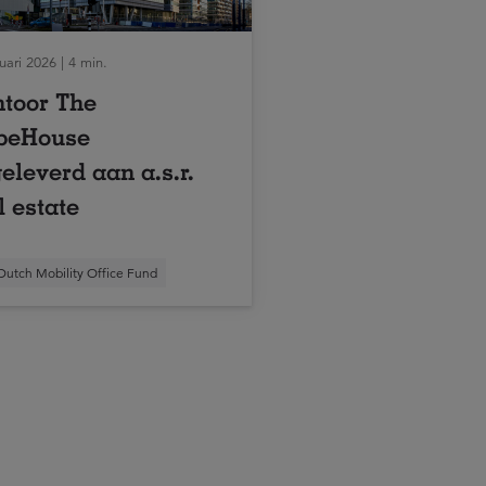
uari 2026 | 4 min.
toor The
beHouse
eleverd aan a.s.r.
l estate
Dutch Mobility Office Fund