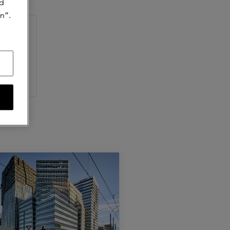
jd
n”.