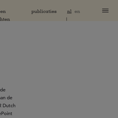
 en
publicaties
nl
en
chten
3de
aan de
R Dutch
ePoint