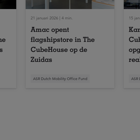
21 januari 2026 | 4 min.
15 jan
Amac opent
Kan
he
flagshipstore in The
Cu
s
CubeHouse op de
opg
Zuidas
rea
ASR Dutch Mobility Office Fund
ASR 