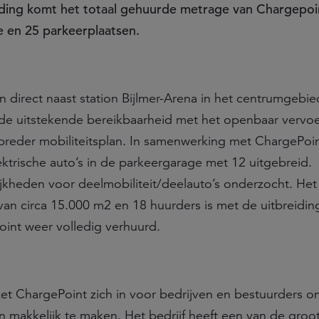
iding komt het totaal gehuurde metrage van Chargepoin
e en 25 parkeerplaatsen.
direct naast station Bijlmer-Arena in het centrumgebie
de uitstekende bereikbaarheid met het openbaar vervo
breder mobiliteitsplan. In samenwerking met ChargePoint
ktrische auto’s in de parkeergarage met 12 uitgebreid.
kheden voor deelmobiliteit/deelauto’s onderzocht. Het
an circa 15.000 m2 en 18 huurders is met de uitbreidin
int weer volledig verhuurd.
zet ChargePoint zich in voor bedrijven en bestuurders 
en makkelijk te maken. Het bedrijf heeft een van de groo