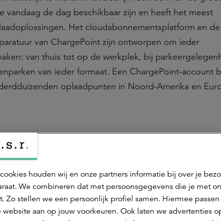
 vandaag de dag beschikbaar zijn en heeft het meest
plaadoplossingen. Het cloudabonnementsplatform en de
paratuur van ChargePoint zijn ontworpen om ieder
maken: van thuis tot op de werkplek, bij parkeergelege
genparken van ieder formaat. Een ChargePoint-account b
derdduizenden oplaadpunten in Noord-Amerika en Eur
Deel dit 
cookies houden wij en onze partners informatie bij over je bez
raat. We combineren dat met persoonsgegevens die je met o
t. Zo stellen we een persoonlijk profiel samen. Hiermee passen 
 website aan op jouw voorkeuren. Ook laten we advertenties o