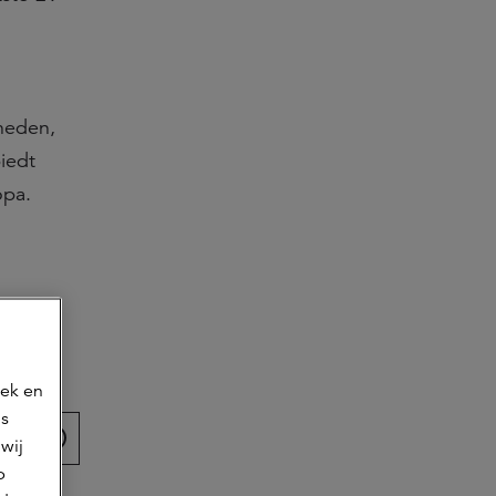
nheden,
iedt
opa.
artikel
oek en
ns
wij
p