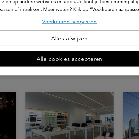
 zien op andere websites en apps. Je kunt je toestemming alti
assen of intrekken. Meer weten? Klik op “Voorkeuren aanpasse
 Diddens
Voorkeuren aanpassen
 & communicatie adviseur
Alles afwijzen
s marketing & communicatie adviseur bij a.s.r. real assets.
act op
Alle cookies accepteren