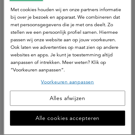
real assets en verantwoordelijk voor events.
Met cookies houden wij en onze partners informatie
Neem contact op
bij over je bezoek en apparaat. We combineren dat
met persoonsgegevens die je met ons deelt. Zo
stellen we een persoonlijk profiel samen. Hiermee
Hierna lezen
passen wij onze website aan op jouw voorkeuren.
Ook laten we advertenties op maat zien op andere
websites en apps. Je kunt je toestemming altijd
aanpassen of intrekken. Meer weten? Klik op
“Voorkeuren aanpassen”.
Voorkeuren aanpassen
Alles afwijzen
27 juli 2026 | 1 min.
Alle cookies accepteren
ESG Annual Update a.s.r. real
assets 2025