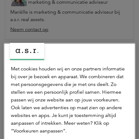
marketing & communicatie adviseur
Mariëlle is marketing & communicatie adviseur bij
a.s.r. real assets.
Neem contact op
Hierna lezen
Met cookies houden wij en onze partners informatie
bij over je bezoek en apparaat. We combineren dat
met persoonsgegevens die je met ons deelt. Zo
stellen we een persoonlijk profiel samen. Hiermee
passen wij onze website aan op jouw voorkeuren.
Ook laten we advertenties op maat zien op andere
websites en apps. Je kunt je toestemming altijd
aanpassen of intrekken. Meer weten? Klik op
“Voorkeuren aanpassen”.
30 juni 2026 | 1 min.