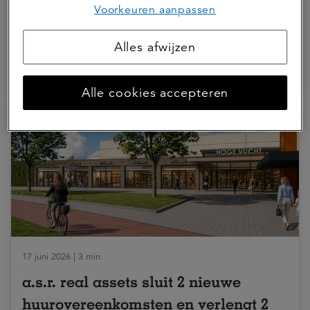
Kim Rimmelzwaan nieuwe asset
Voorkeuren aanpassen
manager Retail bij a.s.r. real assets
Alles afwijzen
ASR Dutch Prime Retail Fund
Alle cookies accepteren
17 juni 2026 | 3 min.
a.s.r. real assets sluit 2 nieuwe
huurovereenkomsten en verlengt 2