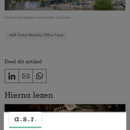
Kantoor Europlaza in Amsterdam Zuidoost
ASR Dutch Mobility Office Fund
Deel dit artikel
Hierna lezen