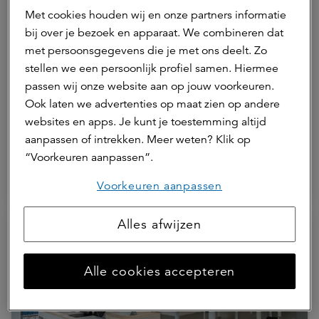
Met cookies houden wij en onze partners informatie
bij over je bezoek en apparaat. We combineren dat
met persoonsgegevens die je met ons deelt. Zo
stellen we een persoonlijk profiel samen. Hiermee
passen wij onze website aan op jouw voorkeuren.
07 mei 2026 | 3 min.
Ook laten we advertenties op maat zien op andere
Naturalis brengt biodiversiteit naar
websites en apps. Je kunt je toestemming altijd
The CubeHouse op Zuidas
aanpassen of intrekken. Meer weten? Klik op
“Voorkeuren aanpassen”.
ASR Dutch Mobility Office Fund
Voorkeuren aanpassen
Alles afwijzen
Alle cookies accepteren