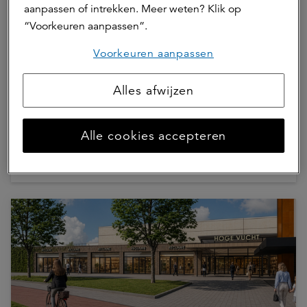
aanpassen of intrekken. Meer weten? Klik op
“Voorkeuren aanpassen”.
Voorkeuren aanpassen
30 juni 2026 | 1 min.
Alles afwijzen
Kim Rimmelzwaan nieuwe asset
manager Retail bij a.s.r. real assets
Alle cookies accepteren
ASR Dutch Prime Retail Fund