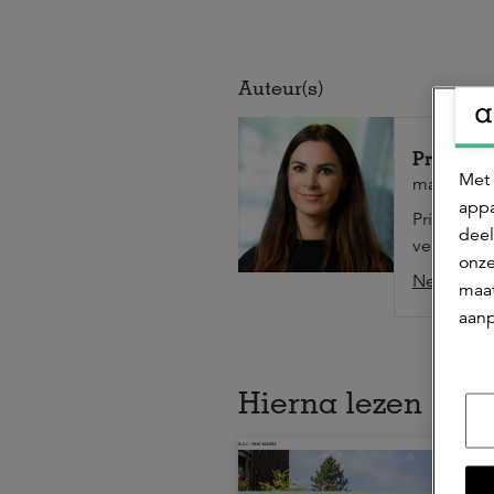
Auteur(s)
Prisella
Met 
marketing
appa
Prisella i
deel
verantwoor
onze
Neem cont
maat
aanp
Hierna lezen