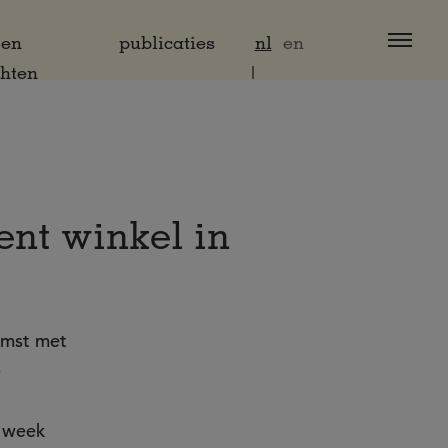
 en
publicaties
nl
en
chten
nt winkel in
omst met
e
e week