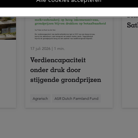
eer
sch
Sat
17 juli 2026 | 1 min.
Verdiencapaciteit
5
onder druk door
stijgende grondprijzen
Agrarisch
ASR Dutch Farmland Fund