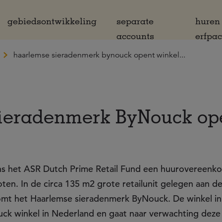
gebiedsontwikkeling
separate
huren
accounts
erfpa
haarlemse sieradenmerk bynouck opent winkel...
ieradenmerk ByNouck ope
mens het ASR Dutch Prime Retail Fund een huurovereenk
en. In de circa 135 m2 grote retailunit gelegen aan d
komt het Haarlemse sieradenmerk ByNouck. De winkel in
ouck winkel in Nederland en gaat naar verwachting dez