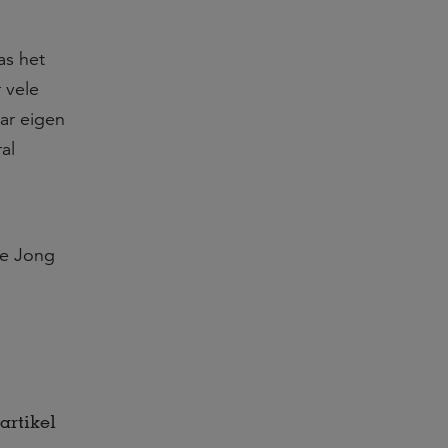
as het
 vele
aar eigen
al
De Jong
artikel