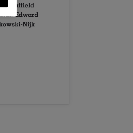
ste Nuffield
olar, Edward
kowski-Nijk