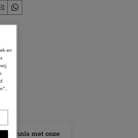
oek en
ns
wij
p
jd
n”.
k kennis met onze