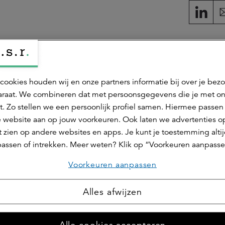
 Jacobs
cookies houden wij en onze partners informatie bij over je bez
 & communicatie adviseur, events
raat. We combineren dat met persoonsgegevens die je met o
s marketing & communicatie adviseur bij a.s.r. real assets en
t. Zo stellen we een persoonlijk profiel samen. Hiermee passen 
delijk voor events.
 website aan op jouw voorkeuren. Ook laten we advertenties o
act op
 zien op andere websites en apps. Je kunt je toestemming alti
assen of intrekken. Meer weten? Klik op “Voorkeuren aanpasse
Voorkeuren aanpassen
Alles afwijzen
Maa
Alle cookies accepteren