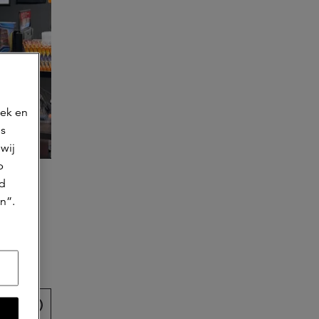
oek en
ns
wij
p
jd
n”.
artikel