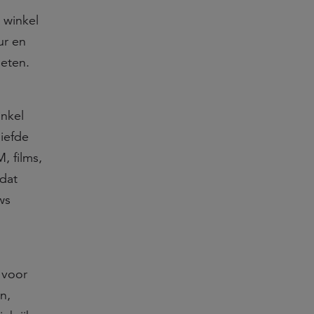
e winkel
ur en
oeten.
inkel
iefde
, films,
 dat
ws
 voor
n,