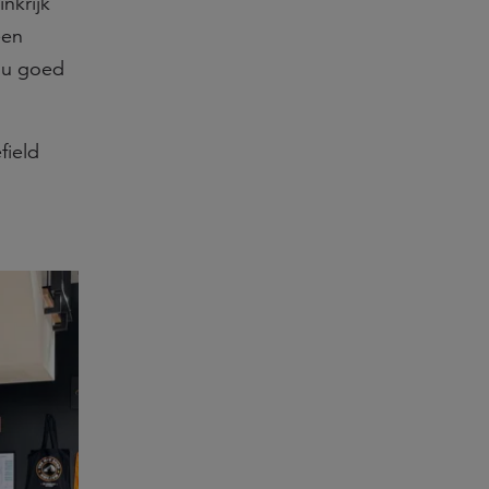
nkrijk
een
 nu goed
field