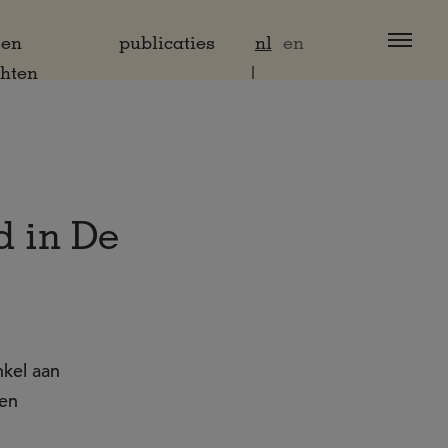
 en
publicaties
nl
en
chten
d in De
kel aan
 en