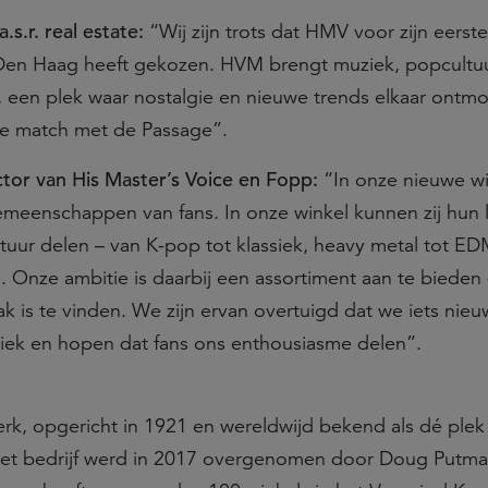
a.s.r. real estate:
“Wij zijn trots dat HMV voor zijn eerst
 Den Haag heeft gekozen. HVM brengt muziek, popcultu
e, een plek waar nostalgie en nieuwe trends elkaar ontm
e match met de Passage”.
ctor van His Master’s Voice en Fopp:
“In onze nieuwe w
emeenschappen van fans. In onze winkel kunnen zij hun l
tuur delen – van K-pop tot klassiek, heavy metal tot EDM
 Onze ambitie is daarbij een assortiment aan te bieden
 is te vinden. We zijn ervan overtuigd dat we iets nieu
iek en hopen dat fans ons enthousiasme delen”.
rk, opgericht in 1921 en wereldwijd bekend als dé plek
 Het bedrijf werd in 2017 overgenomen door Doug Putma