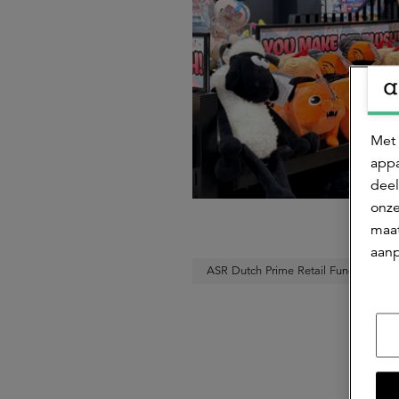
Met 
appa
deel
onze
maat
aanp
ASR Dutch Prime Retail Fund