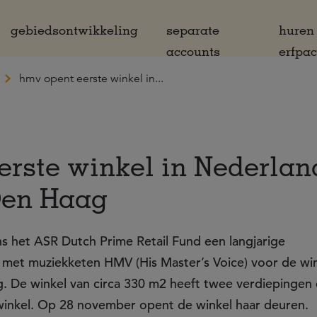
gebiedsontwikkeling
separate
huren
accounts
erfpa
hmv opent eerste winkel in...
rste winkel in Nederlan
Den Haag
ens het ASR Dutch Prime Retail Fund een langjarige
met muziekketen HMV (His Master’s Voice) voor de win
g. De winkel van circa 330 m2 heeft twee verdiepingen
 winkel. Op 28 november opent de winkel haar deuren.