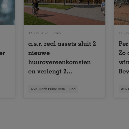
17 juni 2026 | 3 min.
11 jun
a.s.r. real assets sluit 2
Per
er
nieuwe
Zo 
huurovereenkomsten
win
en verlengt 2
Bev
bestaande in
Lei
winkelcentrum Hoge
ASR Dutch Prime Retail Fund
ASR 
Vucht in Breda