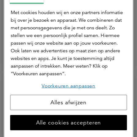
Met cookies houden wij en onze partners informatie
bij over je bezoek en apparaat. We combineren dat
30 juni 2026 | 1 min.
met persoonsgegevens die je met ons deelt. Zo
Kim Rimmelzwaan nieuwe asset
stellen we een persoonlijk profiel samen. Hiermee
manager Retail bij a.s.r. real assets
passen wij onze website aan op jouw voorkeuren.
Ook laten we advertenties op maat zien op andere
websites en apps. Je kunt je toestemming altijd
ASR Dutch Prime Retail Fund
aanpassen of intrekken. Meer weten? Klik op
“Voorkeuren aanpassen”.
Voorkeuren aanpassen
Alles afwijzen
Alle cookies accepteren