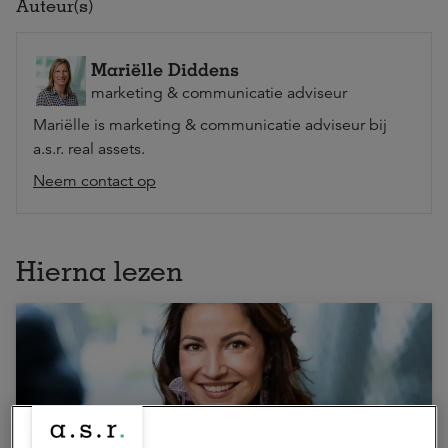
Auteur(s)
Mariëlle Diddens
marketing & communicatie adviseur
Mariëlle is marketing & communicatie adviseur bij
a.s.r. real assets.
Neem contact op
Hierna lezen