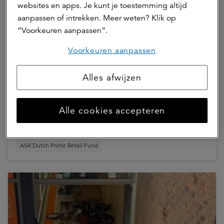
websites en apps. Je kunt je toestemming altijd
aanpassen of intrekken. Meer weten? Klik op
“Voorkeuren aanpassen”.
17 juni 2026 | 3 min.
Voorkeuren aanpassen
a.s.r. real assets sluit 2 nieuwe
Alles afwijzen
huurovereenkomsten en verlengt 2
bestaande in winkelcentrum Hoge
Alle cookies accepteren
Vucht in Breda
ASR Dutch Prime Retail Fund