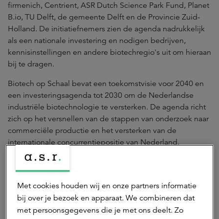
firmenich, Centrient, ASR Dutch Science Park Fund, Planet
B.io, TU Delft, de gemeente Delft en de Provincie Zuid-
Holland. De initiatiefnemers zien de agenda nadrukkelijk
als een nationale investering en nodigen bedrijven,
kennisinstellingen en andere biotechregio's uit om hieraan
bij te dragen.
Biotech op Schaal bevat een toekomstvisie voor 2040 en
een investeringsagenda tot 2030 om de Nederlandse
industriële biotechnologie te versterken. De agenda richt
zich op het versnellen van de stappen van onderzoek naar
commerciële productie en het versterken van de
internationale concurrentiepositie van Nederland.
Met cookies houden wij en onze partners informatie
bij over je bezoek en apparaat. We combineren dat
met persoonsgegevens die je met ons deelt. Zo