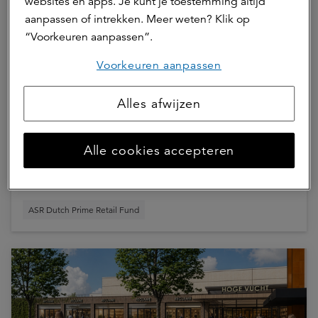
websites en apps. Je kunt je toestemming altijd
aanpassen of intrekken. Meer weten? Klik op
“Voorkeuren aanpassen”.
Voorkeuren aanpassen
Alles afwijzen
30 juni 2026 | 1 min.
Kim Rimmelzwaan nieuwe asset
Alle cookies accepteren
manager Retail bij a.s.r. real assets
ASR Dutch Prime Retail Fund