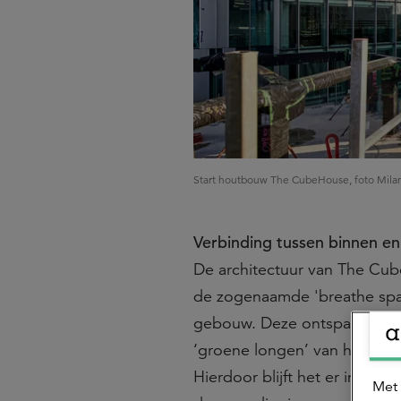
Start houtbouw The CubeHouse, foto Mil
Verbinding tussen binnen en
De architectuur van The Cu
de zogenaamde 'breathe spac
gebouw. Deze ontspannings-
‘groene longen’ van het geb
Hierdoor blijft het er in de
Met 