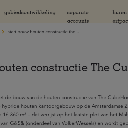
gebiedsontwikkeling
separate
huren
accounts
erfpa
start bouw houten constructie the...
outen constructie The C
met de bouw van de houten constructie van The CubeHo
e hybride houten kantoorgebouw op de Amsterdamse Z
16.360 m² – dat verrijst op het laatste plot van het Mah
ng van G&S& (onderdeel van VolkerWessels) en wordt g