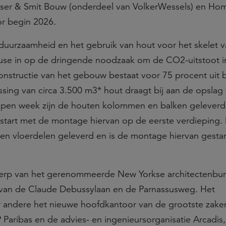
ser & Smit Bouw (onderdeel van VolkerWessels) en Hom
or begin 2026.
duurzaamheid en het gebruik van hout voor het skelet v
e in op de dringende noodzaak om de CO2-uitstoot i
nstructie van het gebouw bestaat voor 75 procent uit b
sing van circa 3.500 m3* hout draagt bij aan de opslag
lopen week zijn de houten kolommen en balken gelever
start met de montage hiervan op de eerste verdieping.
ten vloerdelen geleverd en is de montage hiervan gesta
erp van het gerenommeerde New Yorkse architectenbu
ek van de Claude Debussylaan en de Parnassusweg. Het
andere het nieuwe hoofdkantoor van de grootste zak
Paribas en de advies- en ingenieursorganisatie Arcadis