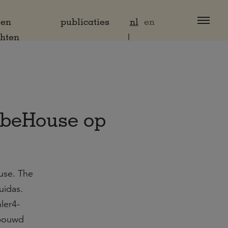
 en
publicaties
nl
en
chten
ubeHouse op
use. The
uidas.
ler4-
ebouwd