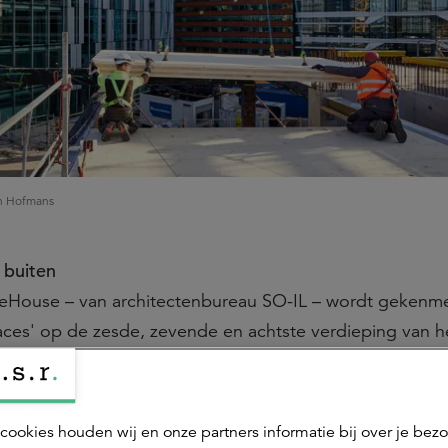
an Hofmans
 buiten
beHouse – van architectenbureau SO-IL – wordt gekenm
es' op de zesde, zevende en achtste verdieping van h
 en ontmoetingsplekken – die gezien kunnen worden al
ouw – verbinden de binnen- en buitenomgeving met elk
 zomer koel en in de winter behaaglijk warm. Kantoorgebr
cookies houden wij en onze partners informatie bij over je bez