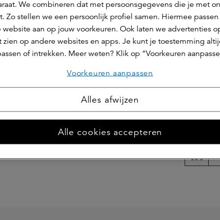
zo van een groene omgeving die het welzijn bevordert.
raat. We combineren dat met persoonsgegevens die je met o
iek toegankelijke daktuin aangelegd. Deze groene ruimt
t. Zo stellen we een persoonlijk profiel samen. Hiermee passen 
 website aan op jouw voorkeuren. Ook laten we advertenties o
rs een plek om elkaar te ontmoeten en te ontspannen 
 zien op andere websites en apps. Je kunt je toestemming alti
assen of intrekken. Meer weten? Klik op “Voorkeuren aanpasse
Voorkeuren aanpassen
Alles afwijzen
Deel dit 
Alle cookies accepteren