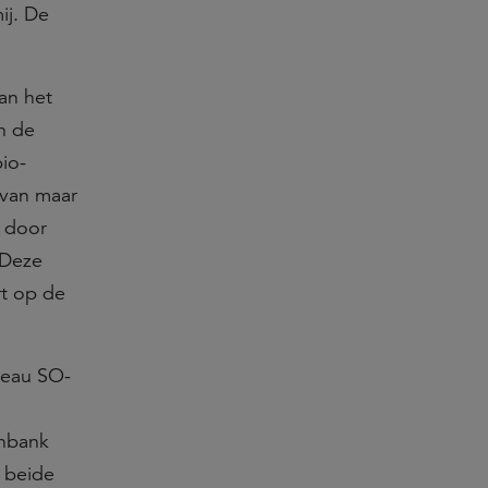
ij. De
an het
n de
io-
 van maar
d door
 Deze
rt op de
reau SO-
enbank
, beide