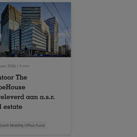
uari 2026 | 4 min.
toor The
beHouse
eleverd aan a.s.r.
l estate
Dutch Mobility Office Fund