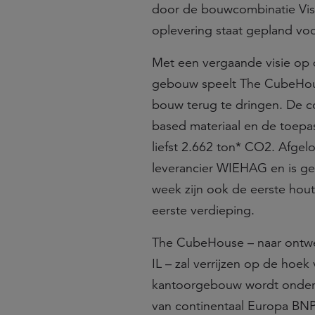
door de bouwcombinatie Vis
oplevering staat gepland vo
Met een vergaande visie op 
gebouw speelt The CubeHous
bouw terug te dringen. De co
based materiaal en de toepas
liefst 2.662 ton* CO2. Afge
leverancier WIEHAG en is ge
week zijn ook de eerste hou
eerste verdieping.
The CubeHouse – naar ontw
IL – zal verrijzen op de ho
kantoorgebouw wordt onder 
van continentaal Europa BNP 