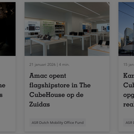
21 januari 2026 | 4 min.
15 jan
Amac opent
Kan
he
flagshipstore in The
Cu
s
CubeHouse op de
opg
Zuidas
rea
ASR Dutch Mobility Office Fund
ASR 