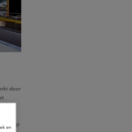
erkt door
et
s de
aar.
uikers op
oek en