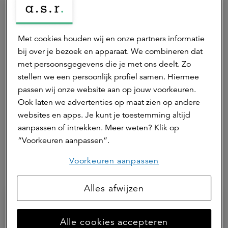
Neem contact op
Met cookies houden wij en onze partners informatie
bij over je bezoek en apparaat. We combineren dat
met persoonsgegevens die je met ons deelt. Zo
Patrick de Baat
stellen we een persoonlijk profiel samen. Hiermee
duurzaamheidsmanager
passen wij onze website aan op jouw voorkeuren.
Patrick is werkzaam als duurzaamheidsmanager bij
Ook laten we advertenties op maat zien op andere
a.s.r. real assets.
websites en apps. Je kunt je toestemming altijd
aanpassen of intrekken. Meer weten? Klik op
Neem contact op
“Voorkeuren aanpassen”.
Voorkeuren aanpassen
Hierna lezen
Alles afwijzen
Alle cookies accepteren