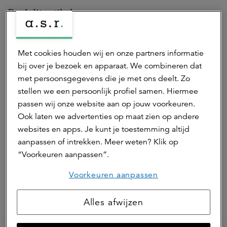
Deel dit artikel
Met cookies houden wij en onze partners informatie
bij over je bezoek en apparaat. We combineren dat
Auteur(s)
met persoonsgegevens die je met ons deelt. Zo
stellen we een persoonlijk profiel samen. Hiermee
Mariëlle Diddens
passen wij onze website aan op jouw voorkeuren.
marketing & communicatie adviseur
Ook laten we advertenties op maat zien op andere
Mariëlle is marketing & communicatie adviseur bij
websites en apps. Je kunt je toestemming altijd
a.s.r. real assets.
aanpassen of intrekken. Meer weten? Klik op
“Voorkeuren aanpassen”.
Neem contact op
Voorkeuren aanpassen
Hierna lezen
Alles afwijzen