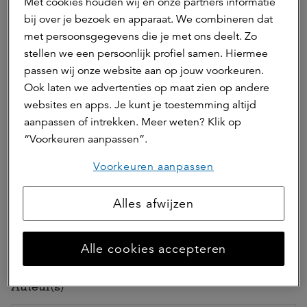
Met cookies houden wij en onze partners informatie
bij over je bezoek en apparaat. We combineren dat
Het
ASR Dutch Science Park Fund
ziet deze bevindingen
met persoonsgegevens die je met ons deelt. Zo
als bevestiging van het belang van science parken voor
stellen we een persoonlijk profiel samen. Hiermee
economische groei en innovatie. Het fonds blijft
passen wij onze website aan op jouw voorkeuren.
investeren in science parken in Nederland, met de focus
op locaties met een sterke kennisdrager en
Ook laten we advertenties op maat zien op andere
groeipotentieel.
websites en apps. Je kunt je toestemming altijd
aanpassen of intrekken. Meer weten? Klik op
“Voorkeuren aanpassen”.
ASR Dutch Science Park Fund
Voorkeuren aanpassen
Alles afwijzen
Deel dit artikel
Alle cookies accepteren
Auteur(s)