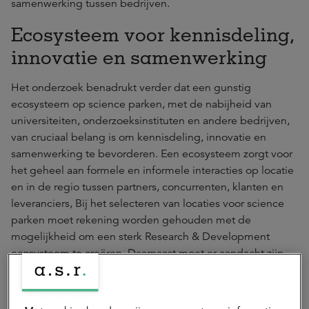
samenwerking tussen bedrijven.
Ecosysteem voor kennisdeling,
innovatie en samenwerking
Het onderzoek benadrukt verder dat een gunstig
ecosysteem op science parken, met de nabijheid van
universiteiten, onderzoeksinstituten en andere bedrijven,
van cruciaal belang is om kennisdeling, innovatie en
samenwerking te bevorderen. Een ecosysteem zorgt voor
het geheel aan formele en informele interacties op locatie
en in de regio tussen partners, concurrenten, klanten en
leveranciers, Bij het selecteren van locaties voor science
parken moet rekening worden gehouden met de
mogelijkheid om een sterk Research & Development
ecosysteem te creëren. Daarnaast moet er aandacht zijn
voor sectorale focus (bijvoorbeeld life sciences of high-
tech) en voldoende omvang van het park voor gebruikers
om te kunnen specialiseren en te groeien.