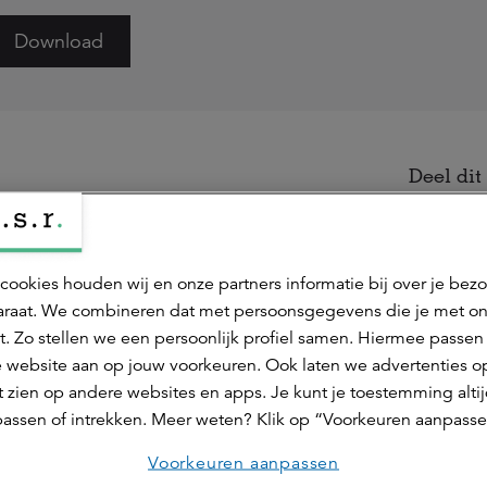
Download
Deel dit 
cookies houden wij en onze partners informatie bij over je bez
raat. We combineren dat met persoonsgegevens die je met o
t. Zo stellen we een persoonlijk profiel samen. Hiermee passen 
 Haaf
 website aan op jouw voorkeuren. Ook laten we advertenties o
 zien op andere websites en apps. Je kunt je toestemming alti
assen of intrekken. Meer weten? Klik op “Voorkeuren aanpasse
searcher voor science parks, woningen en kantoren.
act op
Voorkeuren aanpassen