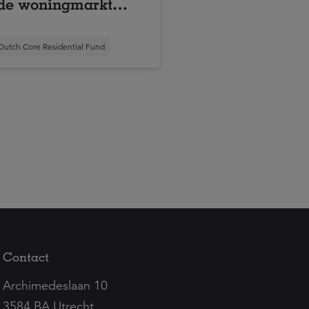
de woningmarkt
den opgelost?
Dutch Core Residential Fund
Contact
Archimedeslaan 10
3584 BA Utrecht