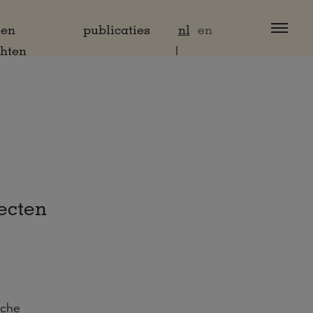
 en
publicaties
nl
en
chten
ecten
sche