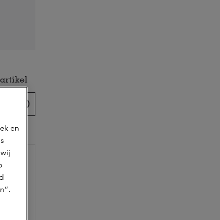
artikel
oek en
ns
wij
p
jd
n”.