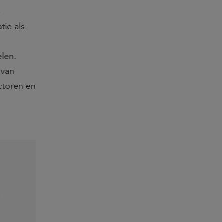
e
ie als
n
len.
 van
ctoren en
e