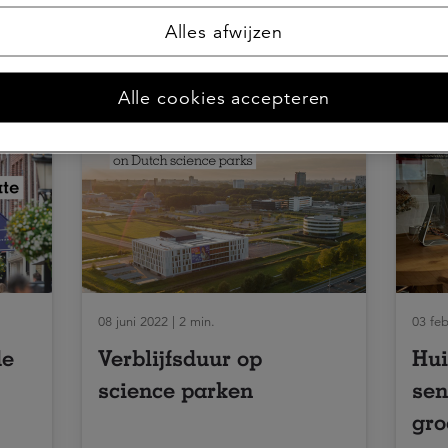
Alles afwijzen
Alle cookies accepteren
08 juni 2022 | 2 min.
03 feb
de
Verblijfsduur op
Hui
science parken
sen
gro