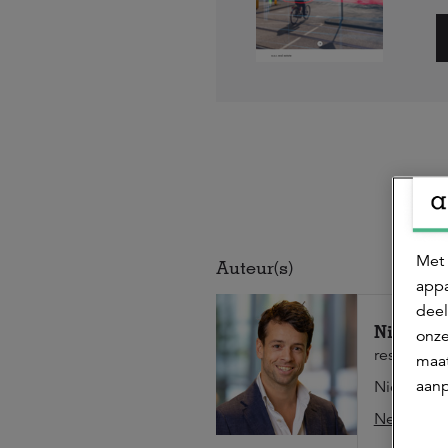
Met 
Auteur(s)
appa
deel
Nick ten
onze
researcher
maat
aanp
Nick is re
Neem cont