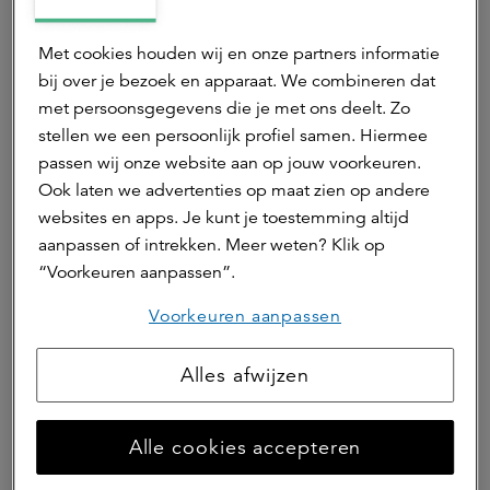
woonlasten (zoals vastgesteld door Nibud), waarbij ook
rekening wordt gehouden met de verschillen in lokale
Met cookies houden wij en onze partners informatie
kenmerken en structurele niet-huurgerelateerde
bij over je bezoek en apparaat. We combineren dat
woonlasten. Om de maximaal betaalbare huurprijs te
met persoonsgegevens die je met ons deelt. Zo
berekenen voor activa die binnen de impactstrategie
stellen we een persoonlijk profiel samen. Hiermee
vallen, hanteert het Fonds een formule om de betaalbare
passen wij onze website aan op jouw voorkeuren.
basishuur voor nieuw gebouwde activa te bepalen:
Ook laten we advertenties op maat zien op andere
Betaalbare basishuur = (35% x lokaal mediaan
websites en apps. Je kunt je toestemming altijd
besteedbaar huishoudinkomen) – lokale structurele niet-
aanpassen of intrekken. Meer weten? Klik op
huurgerelateerde woonlasten.
“Voorkeuren aanpassen”.
Deze aanpak resulteert in een op maat bepaalde
Voorkeuren aanpassen
bovengrens voor de betaalbare basishuur per nieuw
toegevoegd object en weerspiegelt de overtuiging van
Alles afwijzen
het Fonds dat er geen universele definitie van
betaalbaarheid bestaat, aangezien betaalbaarheid
afhankelijk is van locatie en structurele kosten. De
Alle cookies accepteren
benadering van het Fonds ten aanzien van betaalbaarheid