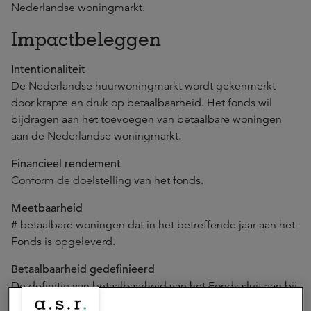
Nederlandse woningmarkt.
Impactbeleggen
Intentionaliteit
De Nederlandse huurwoningmarkt wordt gekenmerkt
door krapte en druk op betaalbaarheid. Het fonds wil
bijdragen aan het toevoegen van betaalbare woningen
aan de Nederlandse woningmarkt.
Financieel rendement
Conform de doelstelling van het fonds.
Meetbaarheid
# betaalbare woningen dat in het betreffende jaar aan het
Fonds is opgeleverd.
Betaalbaarheid gedefinieerd
De definitie van betaalbaarheid van het Fonds sluit aan bij
de normen voor maatschappelijk verantwoorde