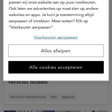
passen wij onze website aan op jouw voorkeuren.
Ook laten we advertenties op maat zien op andere
websites en apps. Je kunt je toestemming altijd
aanpassen of intrekken. Meer weten? Klik op
“Voorkeuren aanpassen”.
Voorkeuren aanpassen
Alles afwijzen
Met het emissiereductietraject wil
Alle cookies accepteren
MKP Agro nog meer het duurzame
verschil maken
ASR Dutch Farmland Fund
ESG
Agrarisch