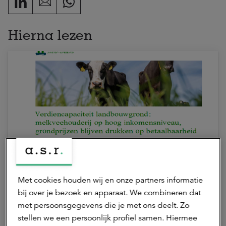
Hierna lezen
17 juli 2026 | 1 min.
Verdiencapaciteit onder druk door
Met cookies houden wij en onze partners informatie
stijgende grondprijzen
bij over je bezoek en apparaat. We combineren dat
met persoonsgegevens die je met ons deelt. Zo
stellen we een persoonlijk profiel samen. Hiermee
Agrarisch
ASR Dutch Farmland Fund