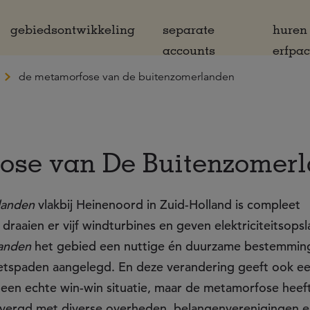
gebiedsontwikkeling
separate
huren
accounts
erfpa
de metamorfose van de buitenzomerlanden
ose van De Buitenzomer
landen
vlakbij Heinenoord in Zuid-Holland is compleet
raaien er vijf windturbines en geven elektriciteitsops
anden
het gebied een nuttige én duurzame bestemmin
 fietspaden aangelegd. En deze verandering geeft ook e
s een echte win-win situatie, maar de metamorfose heef
evergd met diverse overheden, belangenverenigingen en