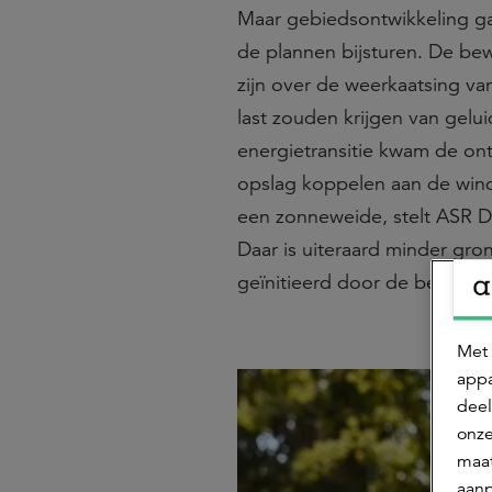
Maar gebiedsontwikkeling gaat
de plannen bijsturen. De be
zijn over de weerkaatsing v
last zouden krijgen van gelu
energietransitie kwam de ont
opslag koppelen aan de windt
een zonneweide, stelt ASR D
Daar is uiteraard minder gro
geïnitieerd door de bewone
Met 
appa
deel
onze
maat
aanp