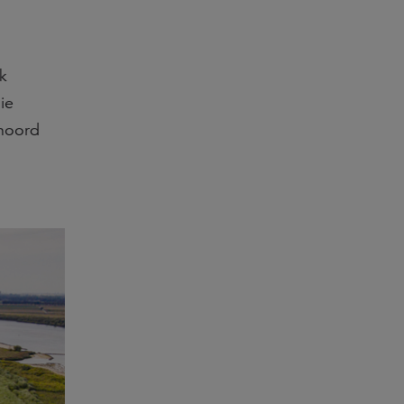
k
ie
enoord