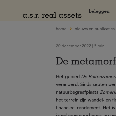
Naar hoofdinhoud
beleggen
home
nieuws en publicaties
20 december 2022 | 5 min.
De metamorf
Het gebied
De Buitenzomer
veranderd. Sinds september d
natuurbegraafplaats
Zomerl
het terrein zijn wandel- en
financieel rendement. Het i
jarenlange voorbereiding g