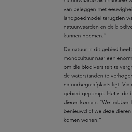
natuurwaarde als financiële 
van beleggen met eeuwigheid
landgoedmodel terugzien wa
natuurwaarden en de biodivers
kunnen noemen.”
De natuur in dit gebied hee
monocultuur naar een enorme
om die biodiversiteit te verg
de waterstanden te verhogen
natuurbegraafplaats ligt. Via
gebied gepompt. Het is de b
dieren komen. “We hebben la
benieuwd of we deze dieren 
komen wonen.”