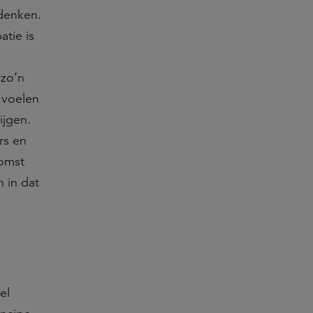
edenken.
tie is
 zo’n
 voelen
ijgen.
rs en
komst
 in dat
el