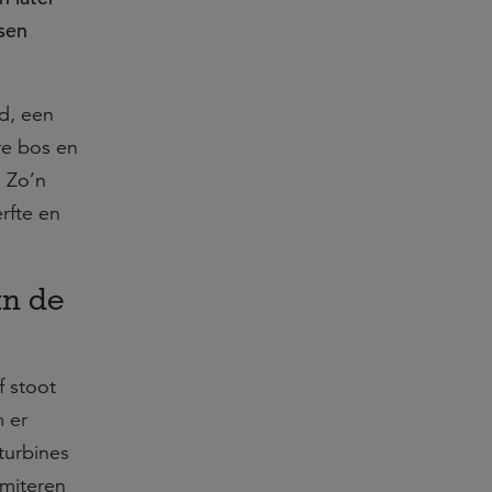
sen
rd, een
re bos en
 Zo’n
rfte en
an de
f stoot
m er
turbines
imiteren