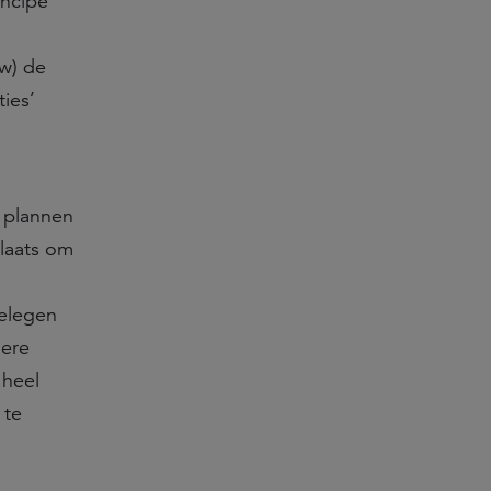
incipe
w) de
ies’
 plannen
plaats om
gelegen
dere
 heel
 te