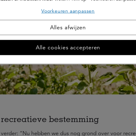
Voorkeuren aanpassen
Alles afwijzen
Alle cookies accepteren
 recreatieve bestemming
 verder: “Nu hebben we dus nog grond over voor recre