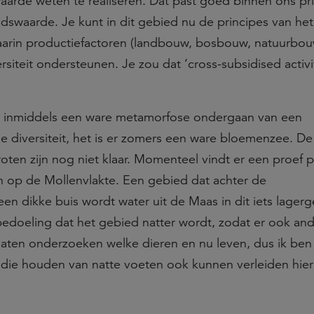
waarde weten te realiseren. Dat past goed binnen ons pr
swaarde. Je kunt in dit gebied nu de principes van het
arin productiefactoren (landbouw, bosbouw, natuurbou
iteit ondersteunen. Je zou dat ‘cross-subsidised activit
ft inmiddels een ware metamorfose ondergaan van een
 diversiteit, het is er zomers een ware bloemenzee. De
roten zijn nog niet klaar. Momenteel vindt er een proef 
 op de Mollenvlakte. Een gebied dat achter de
 een dikke buis wordt water uit de Maas in dit iets lager
edoeling dat het gebied natter wordt, zodat er ook an
ten onderzoeken welke dieren en nu leven, dus ik ben
die houden van natte voeten ook kunnen verleiden hier