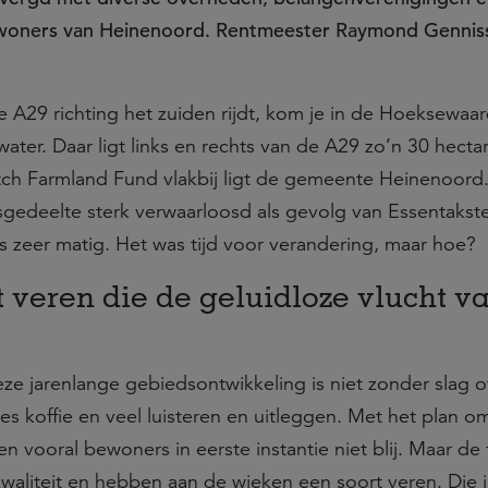
ewoners van Heinenoord. Rentmeester Raymond Gennis
de A29 richting het zuiden rijdt, kom je in de Hoeksewaa
ter. Daar ligt links en rechts van de A29 zo’n 30 hecta
h Farmland Fund vlakbij ligt de gemeente Heinenoord.
sgedeelte sterk verwaarloosd als gevolg van Essentakste
s zeer matig. Het was tijd voor verandering, maar hoe?
 veren die de geluidloze vlucht v
e jarenlange gebiedsontwikkeling is niet zonder slag o
es koffie en veel luisteren en uitleggen. Met het plan o
n vooral bewoners in eerste instantie niet blij. Maar de 
 kwaliteit en hebben aan de wieken een soort veren. Die 