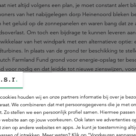
 niet altijd volgens een plan, je moet constant alert bl
woners van het nabijgelegen dorp Heinenoord bleken b
an het geluid op de zonnepanelen en waren bang dat ze 
idsoverlast. Om toch een bijdrage te kunnen leveren aa
wikkelaar van het windpark met een alternatieve optie: 
urbines. In plaats van de grond ter beschikking te stel
utch Farmland Fund grond voor energie-opslag ter besc
nd voor nodig en dat leidde tot nieuwe zienswijzen, voor
rs van Heinenoord.
cookies houden wij en onze partners informatie bij over je bez
raat. We combineren dat met persoonsgegevens die je met o
t. Zo stellen we een persoonlijk profiel samen. Hiermee passen 
 website aan op jouw voorkeuren. Ook laten we advertenties o
 zien op andere websites en apps. Je kunt je toestemming alti
assen of intrekken. Meer weten? Klik op “Voorkeuren aanpasse