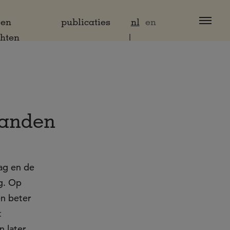
 en
publicaties
nl
en
chten
landen
lag en de
g. Op
en beter
t
 later