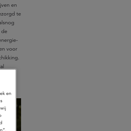
ijven en
ezorgd te
alsnog
n de
energie-
len voor
hikking.
al
oek en
ns
wij
p
jd
n”.