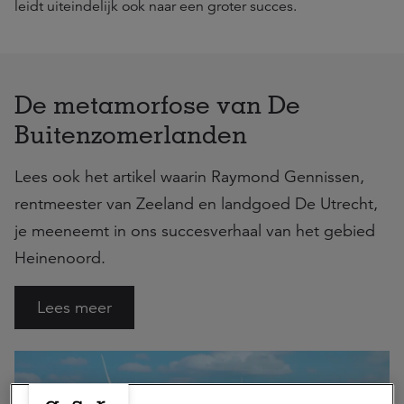
leidt uiteindelijk ook naar een groter succes.
De metamorfose van De
Buitenzomerlanden
Lees ook het artikel waarin Raymond Gennissen,
rentmeester van Zeeland en landgoed De Utrecht,
je meeneemt in ons succesverhaal van het gebied
Heinenoord.
Lees meer