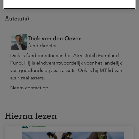
Auteur(s)
Dick van den Oever
fund director
Dick is fund director van het ASR Dutch Farmland
Fund. Hij is eindverantwoordelijk voor het landelijk
vastgoedfonds bij a.s.r. assets. Ook is hij MT-lid van
a.s.r. real assets.
Neem contact op
Hierna lezen